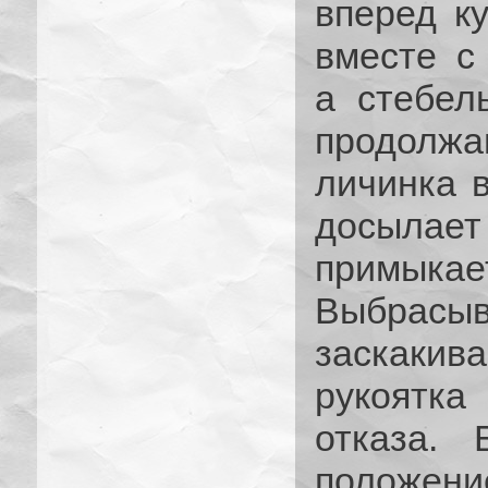
вперед к
вместе с
а стебел
продол
личинка 
досылает 
примыкае
Выбрасы
заскаки
рукоятк
отказа. 
положен