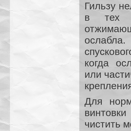
Гильзу не
в тех с
отжимаю
ослабл
спусково
когда ос
или части
крепления
Для норм
винтовк
чистить м