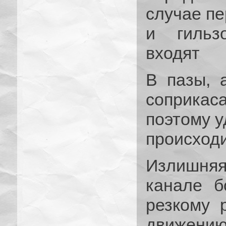
случае п
и гильз
входят
В пазы, 
соприкаса
поэтому у
происходи
Излишняя
канале б
резкому 
движению 