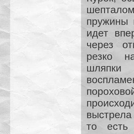
шептало
пружины 
идет впе
через от
резко н
шляпки 
восплам
порохов
происход
выстрела
то есть 