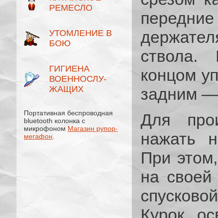
РЕМЕСЛО
передни
держателя
УТОМЛЕНИЕ В
БОЮ
ствола.
ГИГИЕНА
концом уп
ВОЕННОСЛУ­
ЖАЩИХ
задним —
Портативная беспроводная
Для про
bluetooth колонка с
микрофоном
Магазин рупор-
нажать н
мегафон
.
При этом,
на своей
спусково
Курок, о