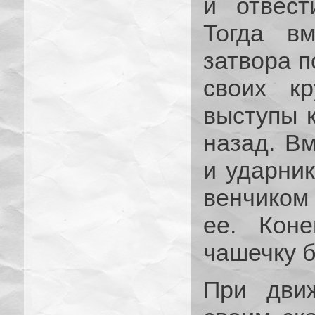
и отвест
Тогда вм
затвора п
своих кр
выступы к
назад. Вм
и ударник
венчиком
ее. Кон
чашечку 
При движ