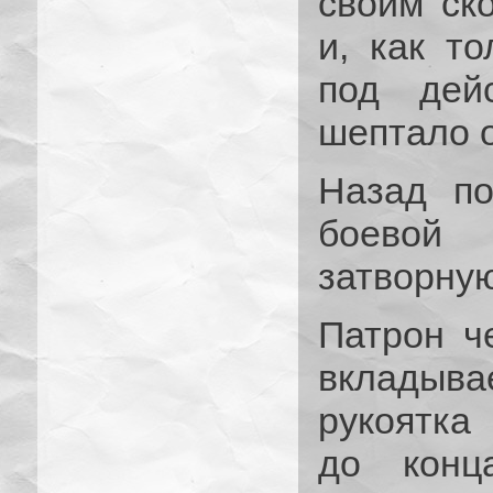
своим ск
и, как т
под дей
шептало о
Назад по
боевой
затворную
Патрон ч
вкладывае
рукоятка
до конц