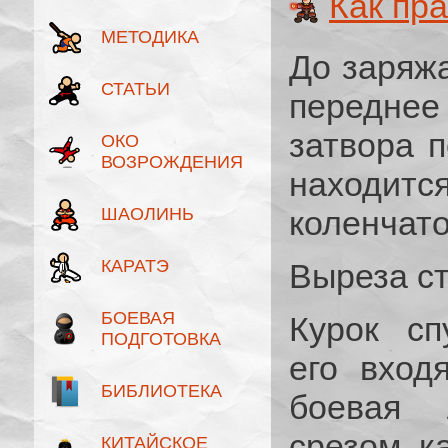
Как пр
МЕТОДИКА
До заряжа
СТАТЬИ
переднее
затвора п
ОКО
ВОЗРОЖДЕНИЯ
находит
ШАОЛИНЬ
коленчат
КАРАТЭ
Выреза ст
БОЕВАЯ
Курок сп
ПОДГОТОВКА
его вход
БИБЛИОТЕКА
боевая 
срезом ка
КИТАЙСКОЕ