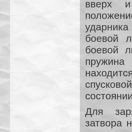
вверх и
положен
ударника 
боевой л
боевой л
пружина
находит
спусков
состоянии
Для зар
затвора н