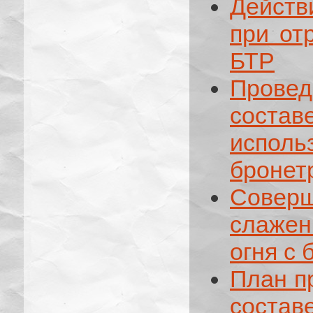
Действ
при от
БТР
Прове
соста
исполь
бронет
Сове
слажен
огня с
План п
состав