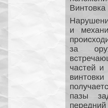
Винтовка
Нарушени
и механи
происход
за ору
встречаю
частей и
винтовк
получает
пазы за
передний 