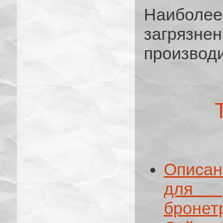
Наибо
загряз
производи
Описан
для у
бронет