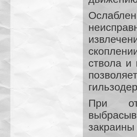
Ослабл
неисправ
извлечен
скоплении
ствола и
позвол
гильзодер
При от
выбрасы
закраины 