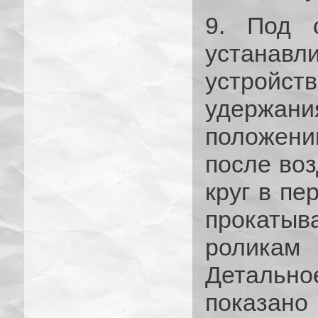
9. Под 
устанав
устройс
удержан
положен
после воз
круг в пе
прокатыв
роликам
Детально
показано