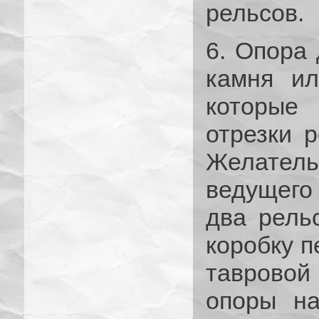
рельсов.
6. Опора 
камня ил
которые
отрезки р
Желате
ведущего
два рельс
коробку п
таврово
опоры на