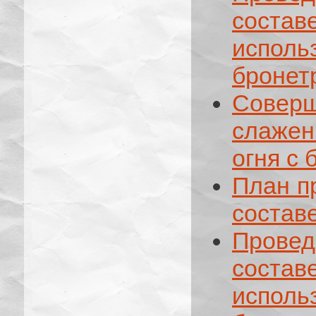
соста
исполь
бронет
Сове
слажен
огня с
План п
состав
Прове
состав
исполь