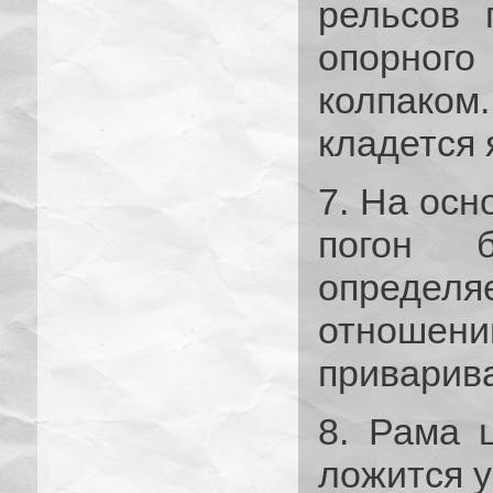
рельсов 
опорного
колпако
кладется 
7. На осн
погон б
опреде
отношени
приварив
8. Рама 
ложится у