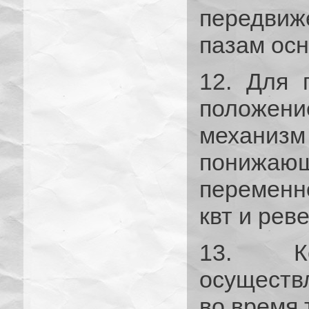
передви
пазам осн
12. Для 
положени
механи
понижающ
переменн
квт и рев
13. К
осуществ
во время 