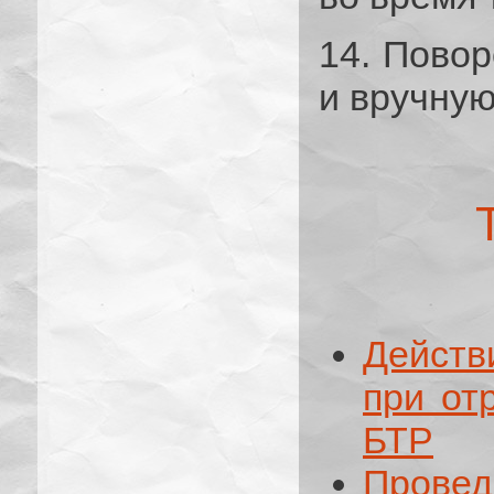
14. Пово
и вручную
Действ
при от
БТР
Прове