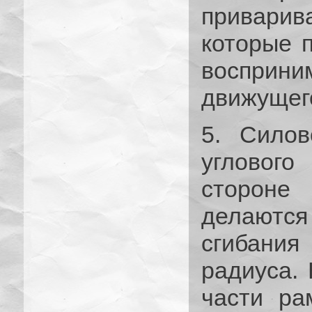
привари
которые 
восприни
движущего
5. Силов
углового
стороне
делают
сгибани
радиуса. 
части ра