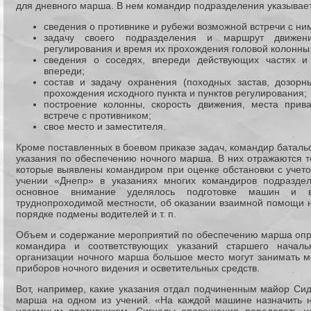
для дневного марша. В нем командир подразделения указывает
сведения о противнике и рубежи возможной встречи с ни
задачу своего подразделения и маршрут движени
регулирования и время их прохождения головой колонны 
сведения о соседях, впереди действующих частях и
впереди;
состав и задачу охранения (походных застав, дозор
прохождения исходного пункта и пунктов регулирования;
построение колонны, скорость движения, места прив
встрече с противником;
свое место и заместителя.
Кроме поставленных в боевом приказе задач, командир батал
указания по обеспечению ночного марша. В них отражаются т
которые выявлены командиром при оценке обстановки с учето
учении «Днепр» в указаниях многих командиров подразд
основное внимание уделялось подготовке машин и 
труднопроходимой местности, об оказании взаимной помощи н
порядке подмены водителей и т. п.
Объем и содержание мероприятий по обеспечению марша опр
командира и соответствующих указаний старшего началь
организации ночного марша большое место могут занимать 
приборов ночного видения и осветительных средств.
Вот, например, какие указания отдал подчиненным майор Сид
марша на одном из учений. «На каждой машине назначить 