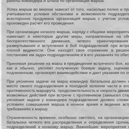
работы командира и штаба по организации марша.
Успех марша во многом зависит от того, насколько полно и пр
учитываются условия обстановки и возможности подраздел
всесторонне продумана организация марша с учетом услов
произведен расчет его проведения.
При организации ночного марша, наряду с общими мероприят
намечает и некоторые другие меры, направленные на обе
беспрепятственного движения, четкого ориентирован
развертывания и вступления в бой подразделений при встр
плохой видимости. Они находят свое отражение в реше
постановке им задач подразделениям и в его указаниях по об
Принимая решение на марш в предвидении встречного боя, ко
как и обычно, уясняет полученную боевую задачу, оценива
подчиненным, организует взаимодействие и дает указания по 
При уяснении задачи на марш командир батальона должен о
место своего подразделения в походной колонне части и ег
протяженность маршрута, продолжительность и скорость движен
возможных действий при встрече с противником (замысел ста
уяснения задачи у командира подразделения должно сложит
условиях совершения марша в ночное время и ведения встр
требованиях к маршу.
Ограниченность времени, особенно светлого, на организаци
батальона четкого его распределения и определения срочн
подразделений к ночному маршу. Важнейшие мероприятия 