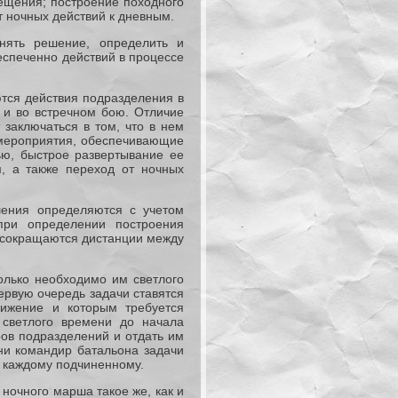
ещения; построение походного
т ночных действий к дневным.
нять решение, определить и
еспеченно действий в процессе
тся действия подразделения в
 и во встречном бою. Отличие
заключаться в том, что в нем
мероприятия, обеспечивающие
ью, быстрое развертывание ее
, а также переход от ночных
ения определяются с учетом
при определении построения
, сокращаются дистанции между
олько необходимо им светлого
первую очередь задачи ставятся
ижение и которым требуется
 светлого времени до начала
ов подразделений и отдать им
ни командир батальона задачи
 каждому подчиненному.
ночного марша такое же, как и