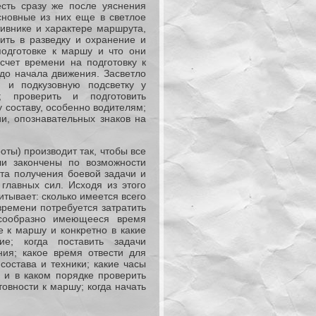
сть сразу же после уяснения
сновные из них еще в светлое
тивнике и характере маршрута,
вить в разведку и охранение и
подготовке к маршу и что они
счет времени на подготовку к
 до начала движения. Засветло
 и подкузовную подсветку у
 проверить и подготовить
 составу, особенно водителям;
ии, опознавательных знаков на
ты) производит так, чтобы все
ли закончены по возможности
та получения боевой задачи и
главных сил. Исходя из этого
итывает: сколько имеется всего
времени потребуется затратить
есообразно имеющееся время
 к маршу и конкретно в какие
е; когда поставить задачи
ия; какое время отвести для
состава и техники; какие часы
а и в каком порядке проверить
товности к маршу; когда начать