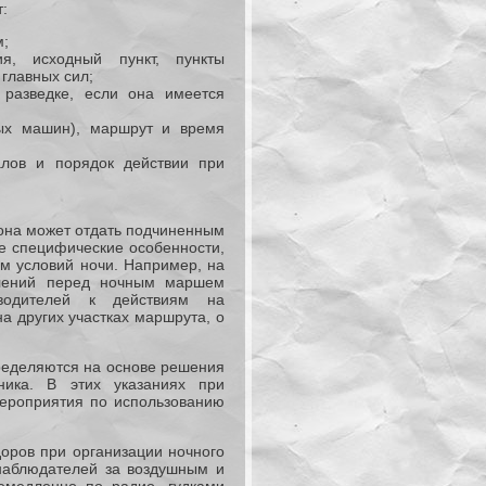
:
м;
я, исходный пункт, пункты
главных сил;
 разведке, если она имеется
ных машин), маршрут и время
алов и порядок действии при
ьона может отдать подчиненным
е специфические особенности,
м условий ночи. Например, на
елений перед ночным маршем
водителей к действиям на
а других участках маршрута, о
еделяются на основе решения
ника. В этих указаниях при
мероприятия по использованию
оров при организации ночного
наблюдателей за воздушным и