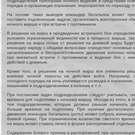
подразделения приборами ночного видения и средствами осв
порядка и организация охранения; мероприятия по переходу о
На основе таких выводов командир батальона может при
поставить подчиненным задачи, организовать всестороннее об
ночного марша и при встрече с противником.
В решении на марш в предвидении встречного боя определяю
условиях ограниченной видимости как в процессе марша, так
решения на марш ночью от решения на дневной марш будет 
командир наряду с общими вопросами определяет основные 
организованное и беспрепятственное движение колонны ноч
при внезапной встрече с противником и ведение боя с ним
действий к дневным.
Кроме того, в решении на ночной марш все элементы реш
влияния ночной темноты на действия войск. Например, 
походного порядка на ночь усиливается разведка и охранение
машинами и подразделениями в колонне и т. п.
При постановке задач подразделениям следует учитывать, ск
времени для подготовки к ночному маршу. Исходя из этого, в 
тем подразделениям, которые должны раньше начинать дв
больше времени на подготовку. При наличии достаточного
движения командир батальона (роты) может собрать командир
боевой приказ. При ограниченном количестве светлого време
на марш может ставить лично в форме распоряжений отдельно
Содержание боевого приказа и распоряжений при организации 