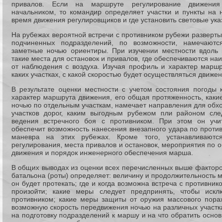
привалов. Если на маршруте регулирование движения
начальником, то командир определяет участки и пункты на н
время движения регулировщиков и где установить световые ука
На рубежах вероятной встречи с противником рубежи разверт
подчиненных подразделений, по возможности, намечают
заметные ночью ориентиры. При изучении местности вдоль
такие места для остановок и привалов, где обеспечиваются на
от наблюдения с воздуха. Изучая профиль и характер маршр
каких участках, с какой скоростью будет осуществляться движе
В результате оценки местности с учетом состояния погоды 
характер маршрута движения, его общая протяженность, каки
ночью по отдельным участкам, намечает направления для обх
участков дорог, каким выгодным рубежом пли районом сле
ведения встречного боя с противником. При этом он учит
обеспечит возможность нанесения внезапного удара по против
маневра на этих рубежах. Кроме того, устанавливаютс
регулирования, места привалов и остановок, мероприятия по 
движения и порядок инженерного обеспечения марша.
В общих выводах из оценки всех перечисленных выше факторо
батальона (роты) определяет: величину и продолжительность м
он будет протекать; где и когда возможна встреча с противник
произойти; какие меры следует предпринять, чтобы искл
противником; какие меры защиты от оружия массового пора
возможную скорость передвижения ночью на различных участк
на подготовку подразделений к маршу и на что обратить осно