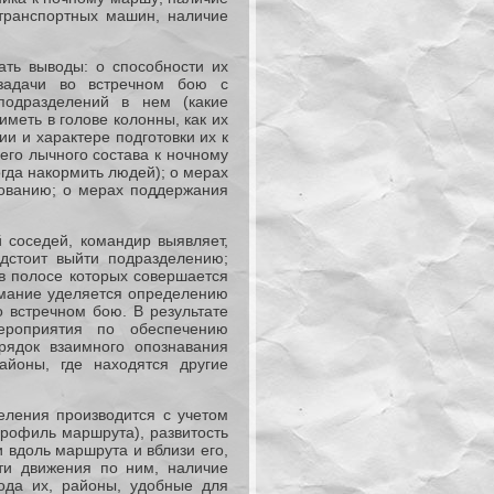
транспортных машин, наличие
ать выводы: о способности их
задачи во встречном бою с
подразделений в нем (какие
иметь в голове колонны, как их
и и характере подготовки их к
его лычного состава к ночному
огда накормить людей); о мерах
зованию; о мерах поддержания
 соседей, командир выявляет,
едстоит выйти подразделению;
в полосе которых совершается
имание уделяется определению
 встречном бою. В результате
ероприятия по обеспечению
рядок взаимного опознавания
йоны, где находятся другие
еления производится с учетом
рофиль маршрута), развитость
 вдоль маршрута и вблизи его,
ти движения по ним, наличие
ода их, районы, удобные для