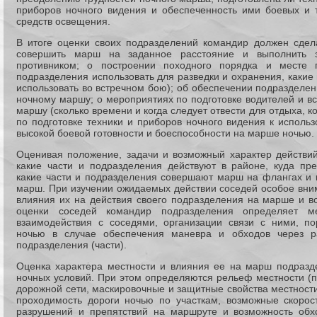
приборов ночного видения и обеспеченность ими боевых и 
средств освещения.
В итоге оценки своих подразделений командир должен сдел
совершить марш на заданное расстояние и выполнить 
противником; о построении походного порядка и месте 
подразделения использовать для разведки и охранения, какие 
использовать во встречном бою); об обеспечении подразделени
ночному маршу; о мероприятиях по подготовке водителей и вс
маршу (сколько времени и когда следует отвести для отдыха, к
по подготовке техники и приборов ночного видения к исполь
высокой боевой готовности и боеспособности на марше ночью.
Оценивая положение, задачи и возможный характер действий
какие части и подразделения действуют в районе, куда пр
какие части и подразделения совершают марш на флангах и 
марш. При изучении ожидаемых действии соседей особое вн
влияния их на действия своего подразделения на марше и во
оценки соседей командир подразделения определяет м
взаимодействия с соседями, организации связи с ними, по
ночью в случае обеспечения маневра и обходов через ра
подразделения (части).
Оценка характера местности и влияния ее на марш подразд
ночных условий. При этом определяются рельеф местности (п
дорожной сети, маскировочные и защитные свойства местности
проходимость дороги ночью по участкам, возможные скорос
разрушений и препятствий на маршруте и возможность обх