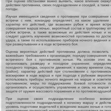
При оценке обстановки важно выявить, какое влияние окажу
действии противника, своих подразделении и соседей, а также
погоды.
Изучая имеющиеся сведения о противнике при совершении 
встречи с ним, командир определяет, на каком удалении 
характер его действий, где возможен рубеж и время встр
совершения марша ночью; вероятный состав и группировку ег
рубеж встречи, а также возможные их действия ночью и н
следует уделять изучению возможностей противника по дост
удара, а также по использованию приборов ночного видения 
при развертывании и в ходе встречного боя.
Оценка вероятных действий противника должна позволить
важнейших требованиях к организации, порядку совершения 
встречного боя с противником ночью. На основе этих вы
организовать разведку и походное охранение; определя
походного порядка, скорости движения; к какому времени сл
(район); характер действий при столкновении с противник
маскировки в ходе марша и при подходе к рубежам вероятно
использовать приборы ночного видения на марше и осветите
противником; меры по поддержанию боевой готовности п
организовать и осуществлять управление и связь на марше
защите от оружия массового поражения и по противовоздушно
При оценке своих подразделении особенно внимате
подготовленности подразделений к ночному маршу и действ
уровень подготовки водителей к вождению машин ночью и готов
преодолению трудностей ночного марша; подготовлена ли тех