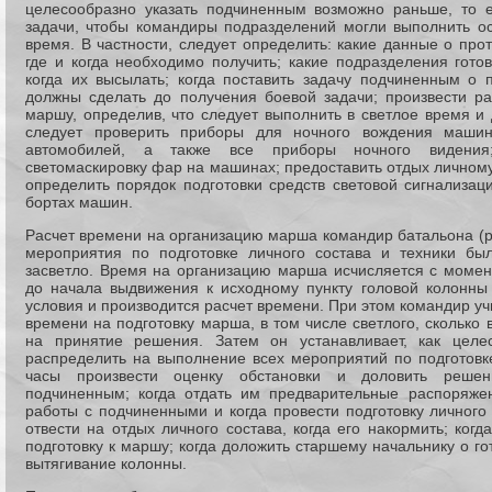
целесообразно указать подчиненным возможно раньше, то е
задачи, чтобы командиры подразделений могли выполнить о
время. В частности, следует определить: какие данные о про
где и когда необходимо получить; какие подразделения гото
когда их высылать; когда поставить задачу подчиненным о 
должны сделать до получения боевой задачи; произвести ра
маршу, определив, что следует выполнить в светлое время и
следует проверить приборы для ночного вождения машин
автомобилей, а также все приборы ночного видения;
светомаскировку фар на машинах; предоставить отдых личному
определить порядок подготовки средств световой сигнализац
бортах машин.
Расчет времени на организацию марша командир батальона (ро
мероприятия по подготовке личного состава и техники бы
засветло. Время на организацию марша исчисляется с момен
до начала выдвижения к исходному пункту головой колонны 
условия и производится расчет времени. При этом командир уч
времени на подготовку марша, в том числе светлого, сколько 
на принятие решения. Затем он устанавливает, как цел
распределить на выполнение всех мероприятий по подготовке
часы произвести оценку обстановки и доловить решени
подчиненным; когда отдать им предварительные распоряжен
работы с подчиненными и когда провести подготовку личного 
отвести на отдых личного состава, когда его накормить; когд
подготовку к маршу; когда доложить старшему начальнику о го
вытягивание колонны.