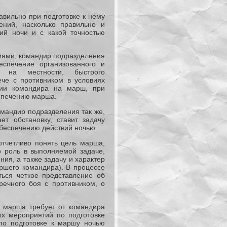
авильно при подготовке к нему
ений, насколько правильно и
ий ночи и с какой точностью
иями, командир подразделения
спечение организованного и
ия на местности, быстрого
ече с противником в условиях
нии командира на марш, при
еспечению марша.
мандир подразделения так же,
ет обстановку, ставит задачу
обеспечению действий ночью.
тчетливо понять цель марша,
о роль в выполняемой задаче,
ия, а также задачу и характер
ршего командира). В процессе
ься четкое представление об
ечного боя с противником, о
ю марша требует от командира
ых мероприятий по подготовке
по подготовке к маршу ночью