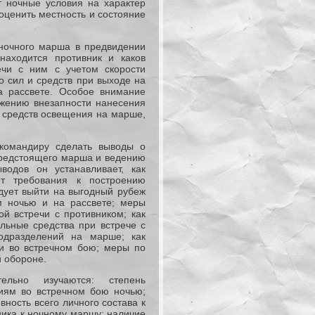
т ночные условия на характер
 оценить местность и состояние
ночного марша в предвидении
находится противник и каков
ечи с ним с учетом скорости
о сил и средств при выходе на
а рассвете. Особое внимание
ижению внезапности нанесения
и средств освещения на марше,
 командиру сделать выводы о
предстоящего марша и ведению
водов он устанавливает, как
ет требования к построению
едует выйти на выгодный рубеж
ом ночью и на рассвете; меры
й встречи с противником; как
льные средства при встрече с
одразделений на марше; как
 и во встречном бою; меры по
й обороне.
льно изучаются: степень
иям во встречном бою ночью;
ность всего личного состава к
ника к ночному маршу; наличие