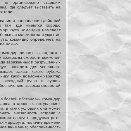
 не организовано старшим
ем, где следует выставить на
затели.
ывания и направления действий
ся там, где имеются хорошо
 маршрута командир намечает
ибольшая маскировка и укрытие
ута, командир определяет, на
ние ночью.
командир делает вывод, каков
е возможны скорости движения
ода зараженных и разрушенных
дует овладеть для успешного
ывает, захват какого рубежа
нику, какой возможен характер
я исходный пункт и пункты
обеспечению высоких скоростей
в боевой обстановки командир
арша, а также в каких условиях
ом, в каких условиях она может
ючить внезапность встречи с
жения следует предусмотреть;
ах маршрута; наличие времени
вное внимание; обеспеченность