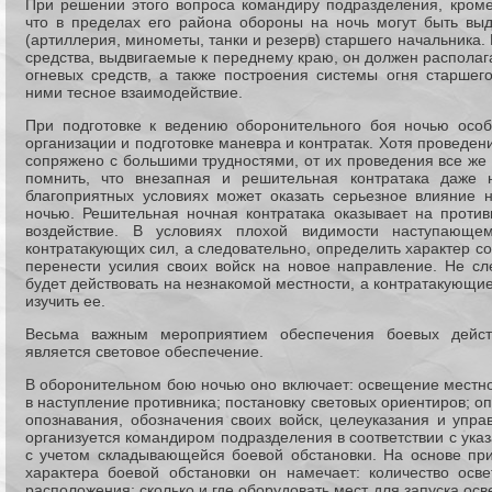
При решении этого вопроса командиру подразделения, кроме 
что в пределах его района обороны на ночь могут быть выд
(артиллерия, минометы, танки и резерв) старшего начальника.
средства, выдвигаемые к переднему краю, он должен располаг
огневых средств, а также построения системы огня старшего
ними тесное взаимодействие.
При подготовке к ведению оборонительного боя ночью особ
организации и подготовке маневра и контратак. Хотя проведен
сопряжено с большими трудностями, от их проведения все же 
помнить, что внезапная и решительная контратака даже 
благоприятных условиях может оказать серьезное влияние 
ночью. Решительная ночная контратака оказывает на против
воздействие. В условиях плохой видимости наступающем
контратакующих сил, а следовательно, определить характер с
перенести усилия своих войск на новое направление. Не сле
будет действовать на незнакомой местности, а контратакующи
изучить ее.
Весьма важным мероприятием обеспечения боевых дейст
является световое обеспечение.
В оборонительном бою ночью оно включает: освещение местн
в наступление противника; постановку световых ориентиров; о
опознавания, обозначения своих войск, целеуказания и упра
организуется командиром подразделения в соответствии с ука
с учетом складывающейся боевой обстановки. На основе пр
характера боевой обстановки он намечает: количество осв
расположения; сколько и где оборудовать мест для запуска осв