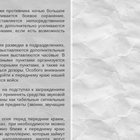
ки противника ночью большое
ивается боевое охранение,
тавляется непосредственное
я, дополнительно усиливаются
нками, если есть возможность
ия разведки в подразделениях,
 выставляются дополнительные
ения выставляются часовые. В
ными пунктами организуется
порными пунктами, а также на
ться дозоры. Особого внимания
одойти к переднему краю нашей
ся войск.
 на подступах к заграждениям
 применять средства звуковой
ваны как табельные сигнальные
ые предметы (звонки, звучащие
 огня перед передним краем,
ках, при необходимости можно
ожно ближе к переднему краю
вую артиллерию, которые займут
направлениях иногда могут