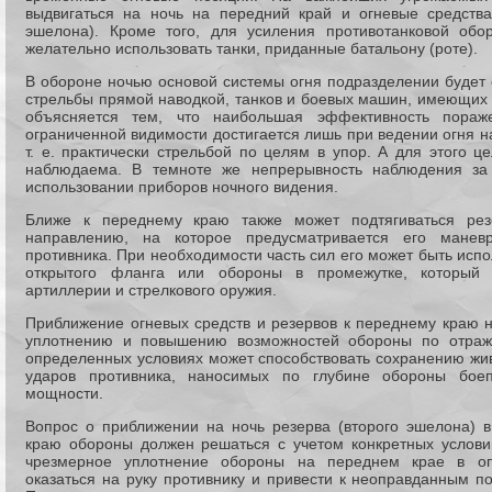
выдвигаться на ночь на передний край и огневые средства
эшелона). Кроме того, для усиления противотанковой обо
желательно использовать танки, приданные батальону (роте).
В обороне ночью основой системы огня подразделении будет 
стрельбы прямой наводкой, танков и боевых машин, имеющих 
объясняется тем, что наибольшая эффективность пораж
ограниченной видимости достигается лишь при ведении огня н
т. е. практически стрельбой по целям в упор. А для этого це
наблюдаема. В темноте же непрерывность наблюдения за
использовании приборов ночного видения.
Ближе к переднему краю также может подтягиваться рез
направлению, на которое предусматривается его манев
противника. При необходимости часть сил его может быть исп
открытого фланга или обороны в промежутке, который 
артиллерии и стрелкового оружия.
Приближение огневых средств и резервов к переднему краю н
уплотнению и повышению возможностей обороны по отраже
определенных условиях может способствовать сохранению жив
ударов противника, наносимых по глубине обороны бое
мощности.
Вопрос о приближении на ночь резерва (второго эшелона) 
краю обороны должен решаться с учетом конкретных условий
чрезмерное уплотнение обороны на переднем крае в оп
оказаться на руку противнику и привести к неоправданным п