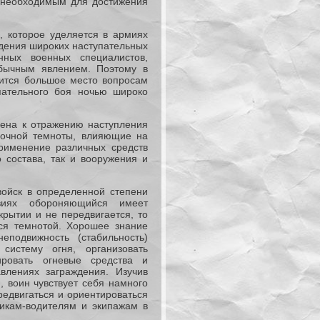
 необходимым для достижения
е, которое уделяется в армиях
едения широких наступательных
ных военных специалистов,
бычным явлением. Поэтому в
дится большое место вопросам
пательного боя ночью широко
лена к отражению наступления
ночной темноты, влияющие на
рименение различных средств
 состава, так и вооружения и
ойск в определенной степени
виях обороняющийся имеет
рытии и не передвигается, то
тся темнотой. Хорошее знание
еподвижность (стабильность)
систему огня, организовать
ровать огневые средства и
влениях заграждения. Изучив
, воин чувствует себя намного
редвигаться и ориентироваться
икам-водителям и экипажам в