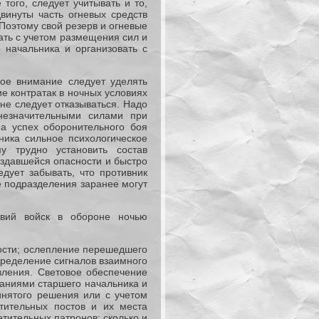
того, следует учитывать и то,
винуты часть огневых средств
 Поэтому свой резерв и огневые
ать с учетом размещения сил и
 начальника и организовать с
ое внимание следует уделять
ие контратак в ночных условиях
не следует отказываться. Надо
незначительными силами при
на успех оборонительного боя
ника сильное психологическое
у трудно установить состав
оздавшейся опасности и быстро
дует забывать, что противник
е подразделения заранее могут
вий войск в обороне ночью
ости; ослепление перешедшего
пределение сигналов взаимного
вления. Световое обеспечение
заниями старшего начальника и
инятого решения или с учетом
етительных постов и их места
етительных патронов; сколько и