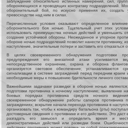
заблуждение относительно истинных намерений, сил, групп
обороняющихся и проводящих контратаку подразделений. Мо
оборонительный бой, по искусно применяя их, создать 
превосходстве над ним в силах.
Перечисленные условия оказывают определенное влияни
оборонительного боя ночью. Тщательный учет этих услов
использовать преимущества ночных действий и уменьшить о
создание устойчивой обороны. Неожиданное и упорное проти
обороне ночью подразделений позволит нанести противнику, 
наступление, значительные потери и заставить его отказаться о
В целях своевременного обнаружения подготовки пр
предупреждения его внезапной атаки усиливается ве
непосредственное охранение, охрана и оборона фланго
организуется световое обеспечение; устанавливаются ср
сигнализации в системе заграждений перед передним краем 
необходимые меры к повышению бдительности личного состава
Важнейшими задачами разведки в обороне ночью являются
подготовки противника к ночному наступлению; выявление н
боевых порядках противника средств ночного видени
своевременное обнаружение работы саперов противника 
заграждениях; вскрытие начала перехода противника в наступл
организовать так, чтобы к командиру батальона (рты) поступ
достоверные сведения о противнике и его действиях. Это даст
разгадать его замысел и определить время и мест
демонстративных действий или разведки боем. Ошибочнос
действиях противника может повлечь за собой преждевремен