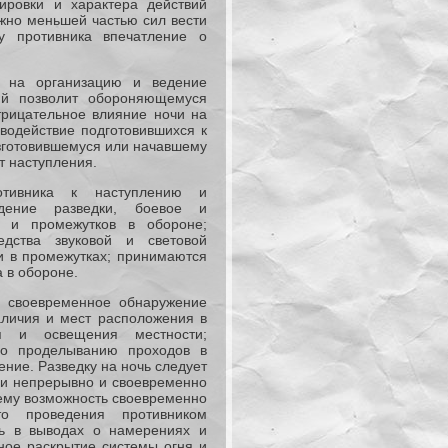
ировки и характера действий
жно меньшей частью сил вести
у противника впечатление о
е на организацию и ведение
ий позволит обороняющемуся
трицательное влияние ночи на
водействие подготовившихся к
изготовившемуся или начавшему
т наступления.
отивника к наступлению и
дение разведки, боевое и
в и промежутков в обороне;
едства звуковой и световой
и в промежутках; принимаются
 в обороне.
: своевременное обнаружение
аличия и мест расположения в
я и освещения местности;
по проделыванию проходов в
ение. Разведку на ночь следует
али непрерывно и своевременно
 ему возможность своевременно
о проведения противником
ть в выводах о намерениях и
ное раскрытие системы огня и