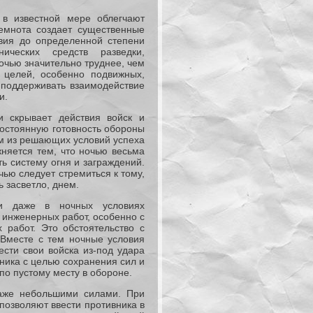
 в известной мере облегчают
емнота создает существенные
вия до определенной степени
ических средств разведки,
Ночью значительно труднее, чем
 целей, особенно подвижных,
 поддерживать взаимодействие
и.
и скрывает действия войск и
постоянную готовность обороны
им из решающих условий успеха
няется тем, что ночью весьма
ь систему огня и заграждений.
чью следует стремиться к тому,
 засветло, днем.
ки даже в ночных условиях
 инженерных работ, особенно с
работ. Это обстоятельство с
 Вместе с тем ночные условия
сти свои войска из-под удара
ника с целью сохранения сил и
по пустому месту в обороне.
даже небольшими силами. При
позволяют ввести противника в