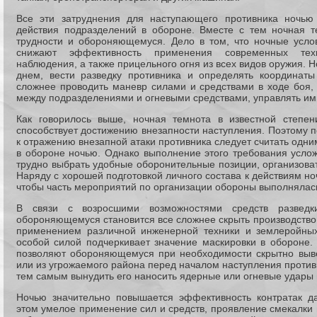
Все эти затруднения для наступающего противника ночью
действия подразделений в обороне. Вместе с тем ночная т
трудности и обороняющемуся. Дело в том, что ночные усло
снижают эффективность применения современных техн
наблюдения, а также прицельного огня из всех видов оружия. 
днем, вести разведку противника и определять координаты
сложнее проводить маневр силами и средствами в ходе боя,
между подразделениями и огневыми средствами, управлять им
Как говорилось выше, ночная темнота в известной степен
способствует достижению внезапности наступления. Поэтому 
к отражению внезапной атаки противника следует считать одн
в обороне ночью. Однако выполнение этого требования услож
трудно выбрать удобные оборонительные позиции, организоват
Наряду с хорошей подготовкой личного состава к действиям но
чтобы часть мероприятий по организации обороны выполнялась
В связи с возросшими возможностями средств развед
обороняющемуся становится все сложнее скрыть производство
применением различной инженерной техники и землеройных 
особой силой подчеркивает значение маскировки в обороне.
позволяют обороняющемуся при необходимости скрытно выве
или из угрожаемого района перед началом наступления против
тем самым вынудить его наносить ядерные или огневые удары 
Ночью значительно повышается эффективность контратак 
этом умелое применение сил и средств, проявление смекалки 