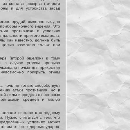
 из состава резерва (второго
роны и для устройства засад
огонь орудий, выделенных для
приборы ночного видения. Это
ения противника в условиях
а дальности прямого выстрела,
ль, как известно, должна быть
 целью возможна только при
ерв (второй эшелон) к тому
р в случае угрозы прорыва
ользована ночью для прикрытия
невозможно прикрыть огнем
а ночь не только способствует
нию атаки противника, но в
ой силы и средств от ядерных
припасами средней и малой
в полном составе к переднему
. Нужно считаться с тем, что
ределенных условиях может
отерям от его ядерных ударов.