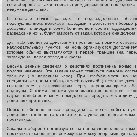
всей обороны, а также вызвать преждевременное проведение 
ненужные действия.
В обороне ночью разведка в подразделениях обычн
подслушиванием, поисками, засадами и действиями боевых 
дозорных, а иногда и боем. Количество и состав подразделе
разведки на ночь, будут зависеть от задач, которые она должна
Для наблюдения за действиями противника, помимо основны
наблюдательных) пунктов, на ночь организуются дополните
которые обычно выставляются в первой траншее (на пере
заграждений перед передним краем.
Весьма ценные сведения о действиях противника ночью в
подслушиванием. Эта задача может ставиться личному соста
траншее (на переднем крае). При необходимости на но
специальные посты наблюдателей-слухачей (в составе двух
выставляются к заграждениям перед передним краем об
подступы. С этими постами устанавливается падежная связ
случае надобности могут немедленно передать командиру д
действиях противника.
Поиск в обороне ночью проводится с целью добыть нужн
действиях, степени готовности к наступлению и возможных
противника.
Засады в обороне организуются на направлениях вероятных 
противника, особенно в промежутках между опорными пунктами