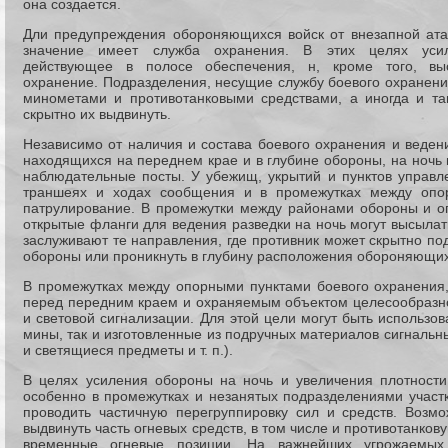
она создается.
Дли предупреждения обороняющихся войск от внезапной ата
значение имеет служба охранения. В этих целях усил
действующее в полосе обеспечения, н, кроме того, выс
охранение. Подразделения, несущие службу боевого охранени
минометами и противотанковыми средствами, а иногда и та
скрытно их выдвинуть.
Независимо от наличия и состава боевого охранения и веден
находящихся на переднем крае и в глубине обороны, на ночь
наблюдательные посты. У убежищ, укрытий и пунктов управл
траншеях и ходах сообщения и в промежутках между опор
патрулирование. В промежутки между районами обороны и о
открытые фланги для ведения разведки на ночь могут высыла
заслуживают те направления, где противник может скрытно п
обороны или проникнуть в глубину расположения обороняющих
В промежутках между опорными пунктами боевого охранения,
перед передним краем и охраняемым объектом целесообразно
и световой сигнализации. Для этой цели могут быть использо
мины, так и изготовленные из подручных материалов сигнальн
и светящиеся предметы и т. п.).
В целях усиления обороны на ночь и увеличения плотности
особенно в промежутках и незанятых подразделениями участ
проводить частичную перегруппировку сил и средств. Возм
выдвинуть часть огневых средств, в том числе и противотанко
временные огневые позиции. На важнейших угрожаемых 