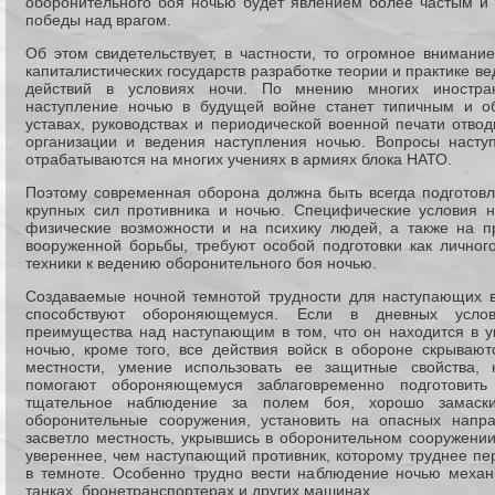
оборонительного боя ночью будет явлением более частым и
победы над врагом.
Об этом свидетельствует, в частности, то огромное внимани
капиталистических государств разработке теории и практике в
действий в условиях ночи. По мнению многих иностран
наступление ночью в будущей войне станет типичным и о
уставах, руководствах и периодической военной печати отво
организации и ведения наступления ночью. Вопросы насту
отрабатываются на многих учениях в армиях блока НАТО.
Поэтому современная оборона должна быть всегда подготов
крупных сил противника и ночью. Специфические условия 
физические возможности и на психику людей, а также на п
вооруженной борьбы, требуют особой подготовки как личного
техники к ведению оборонительного боя ночью.
Создаваемые ночной темнотой трудности для наступающих в
способствуют обороняющемуся. Если в дневных усло
преимущества над наступающим в том, что он находится в ук
ночью, кроме того, все действия войск в обороне скрываю
местности, умение использовать ее защитные свойства, н
помогают обороняющемуся заблаговременно подготовить 
тщательное наблюдение за полем боя, хорошо замаски
оборонительные сооружения, установить на опасных напра
засветло местность, укрывшись в оборонительном сооружении
увереннее, чем наступающий противник, которому труднее пе
в темноте. Особенно трудно вести наблюдение ночью механ
танках, бронетранспортерах и других машинах.