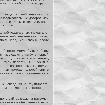
маневра в обороне или другие
о ведется наблюдением и
разведывательных дозоров или
ний, выделяемых для усиления
 выполнить.
х наблюдательных (командно-
льные наблюдательные посты,
днем крае) или вблизи своих
 обороне могут быть добыты
ву, несущему службу в первой
чь могут высылаться вперед
 — трех человек). Они обычно
ороны на непросматриваемые
ь, при помощи которой они в
анные о резких изменениях в
ые сведения о группировке,
 намерениях противостоящего
действий разведки и патрулей
 и в полосе обеспечения, если