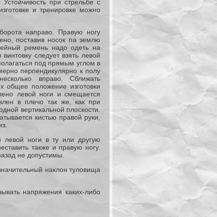
 Устойчивость при стрельбе с
изготовке и тренировке можно
.
оборота направо. Правую ногу
лено, поставив носок па землю
жейный ремень надо одеть на
м винтовку следует взять левой
сполагаться под прямым углом в
имерно перпендикулярно к полу
есколько вправо. Сближать
ях общее положение изготовки
олено левой ноги и смещается
влен в плечо так же, как при
 одной вертикальной плоскости.
атывается кистью правой руки,
из.
й левой ноги в ту или другую
еставить также и правую ногу.
азад не допустимы.
езначительный наклон туловища
зывать напряжения каких-либо