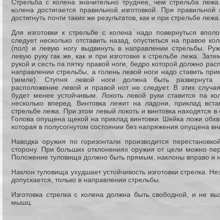
Стрельба с колена значительно труднее, чем стрельба лежа.
колена достигается правильной изготовкой. При правильной 
достигнуть почти таких же результатов, как и при стрельбе лежа
Для изготовки к стрельбе с колена надо повернуться впол
следует несколько отставить назад, опуститься на правое ко
(пол) и левую ногу выдвинуть в направлении стрельбы. Ру
левую руку гак же, как и при изготовке к стрельбе лежа. Зате
рукой и сесть па пятку правой ноги, бедро которой должно ра
направлении стрельбы, а голень левой ноги надо ставить пр
(земле). Ступня левой ноги должна быть развернута н
расположение левой и правой нот не следует. В этих случа
будет менее устойчивым. Локоть левой руки ставится па к
несколько вперед. Винтовка лежит на ладони, приклад вста
стрельбе лежа. При этом левый локоть и винтовка находятся в
Голова опущена щекой на приклад винтовки. Шейка ложи обхв
которая в полусогнутом состоянии без напряжения опущена вн
Наводка оружия по горизонтали производится перестановко
сторону. При больших отклонениях оружия от цели можно пер
Положение туловища должно быть прямым, наклоны вправо и н
Наклон туловища ухудшает устойчивость изготовки стрелка. Н
допускается, только в направлении стрельбы.
Изготовка стрелка с колена должна быть свободной, и не вы
мышц.