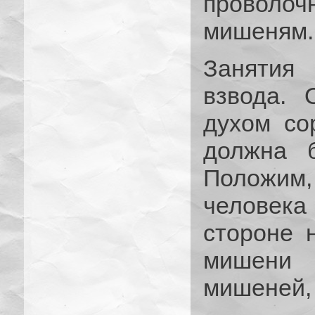
проволоч
мишеням.
Занятия
взвода. 
духом со
должна 
Положим,
человек
стороне 
мишени 
мишеней, 