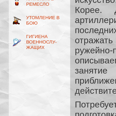
РЕМЕСЛО
Корее. 
УТОМЛЕНИЕ В
артилле
БОЮ
послед
ГИГИЕНА
отражат
ВОЕННОСЛУ­
ЖАЩИХ
ружейно-
описыва
занятие
прибл
действите
Потребуе
подгото