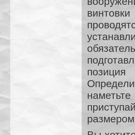
вооруже
винтовки
проводя
устанавл
обязате
подгота
позиция
Определ
наметьте
приступа
размером 
Вы хотите