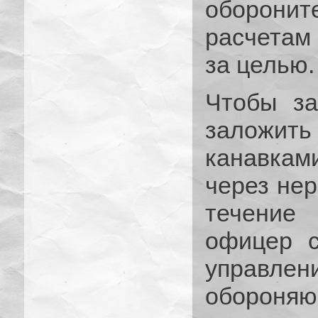
оборонит
расчетам 
за целью.
Чтобы за
заложит
канавкам
через не
течение 
офицер с
управл
обороня