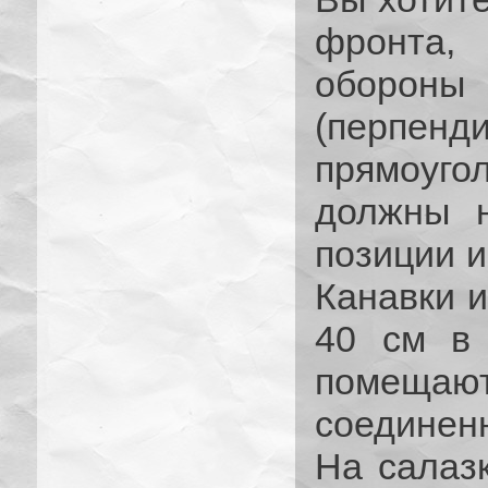
фронта,
оборо
(перпенд
прямоуг
должны н
позиции и
Канавки и
40 см в 
помещаю
соединен
На салаз