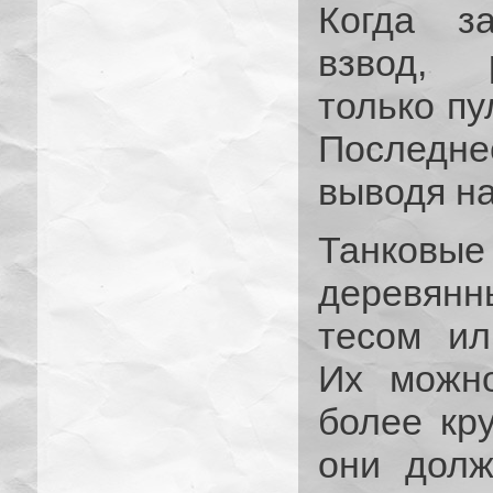
Когда з
взвод, 
только п
Последне
выводя на
Танковые
деревянн
тесом ил
Их можно
более кр
они долж