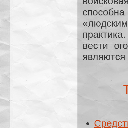
войсков
способна
«людски
практика
вести ог
являются 
Средст