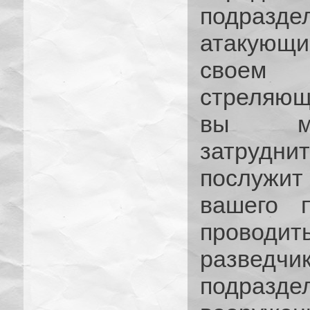
подраз
атакующ
своем 
стреляющ
вы мо
затрудн
послужи
вашего 
проводи
разведчи
подраз