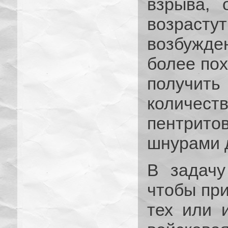
взрыва, 
возрас
возбужд
более пох
получи
количест
пентри
шнурами д
В задачу
чтобы при
тех или 