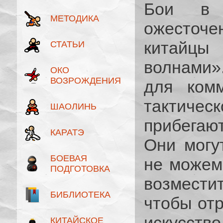
Бои в 
МЕТОДИКА
ожесточен
китайцы
СТАТЬИ
волнами»
ОКО
ВОЗРОЖДЕНИЯ
для комм
тактичес
ШАОЛИНЬ
прибегают
КАРАТЭ
Они могу
БОЕВАЯ
не можем
ПОДГОТОВКА
возмести
БИБЛИОТЕКА
чтобы отр
искусств
КИТАЙСКОЕ