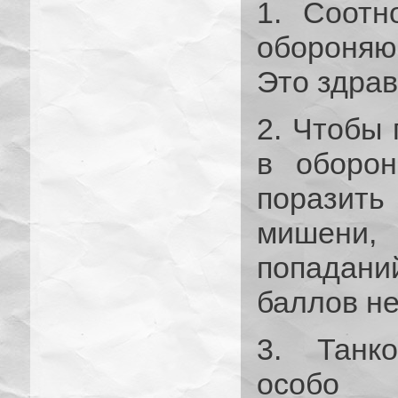
1. Соотн
обороняю
Это здрав
2. Чтобы 
в оборон
поразить
мишени
попадани
баллов не
3. Танк
особо 