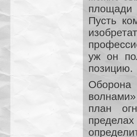
площади 
Пусть ко
изоб
професси
уж он по
позицию.
Оборона
волнами»
план ог
пределах 
определ