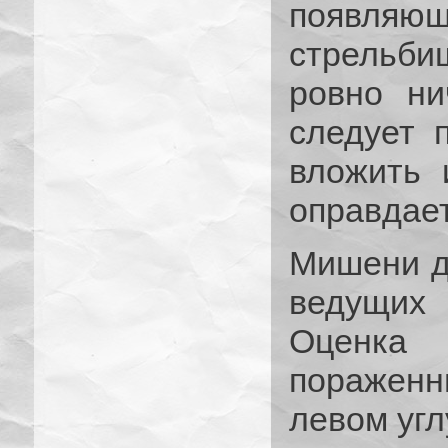
появляю
стрельби
ровно ни
следует п
вложить 
оправдает
Мишени д
ведущих 
Оценка 
пораженн
левом угл