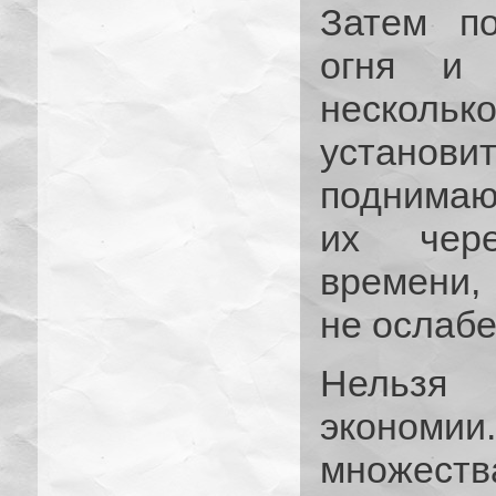
Затем по
огня и 
нескольк
устано
поднимаю
их чере
времени,
не ослабе
Нельзя 
экономи
множе