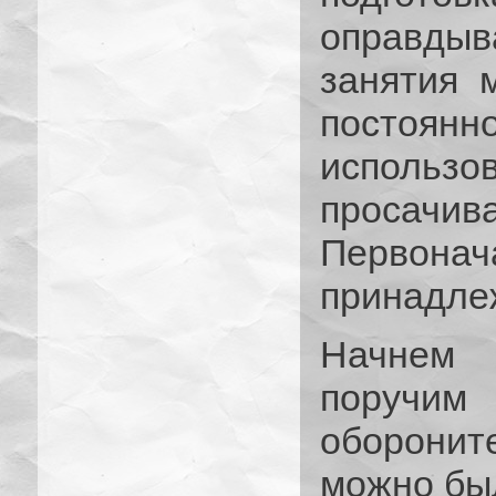
оправдыва
занятия 
постоянн
исполь
просачи
Перво
принадлеж
Начнем 
поручи
оборонит
можно был