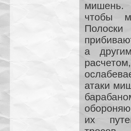
мишень.
чтобы м
Полоски
прибиваю
а други
расчетом,
ослабевае
атаки ми
барабано
обороняю
их путе