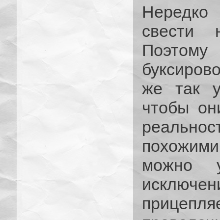
Нередко 
свести 
Поэтом
буксиров
же так у
чтобы он
реально
похожими
можно 
исключе
прицеп