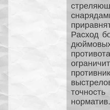
стреля
снаряда
приравн
Расход бо
дюйм
противо
ограничит
противник
выстрел
точность
норматив