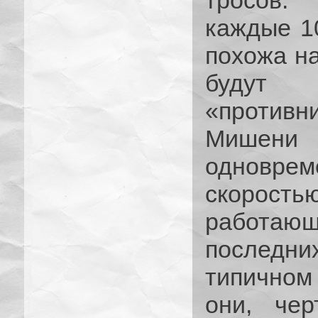
тросов.
каждые 10
похожа н
будут 
«противн
Мишени
одновр
скорость
работа
последни
типичном
они, чер