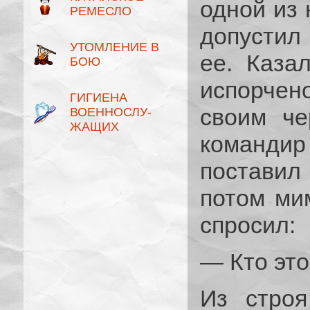
одной из 
РЕМЕСЛО
допустил 
УТОМЛЕНИЕ В
ее. Каза
БОЮ
испорче
ГИГИЕНА
своим че
ВОЕННОСЛУ­
ЖАЩИХ
команди
постави
потом ми
спросил:
— Кто это
Из строя