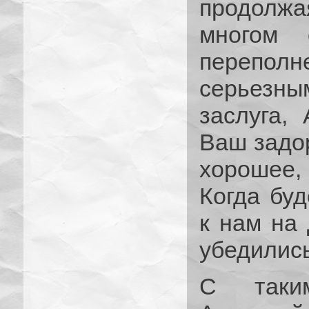
продолжа
многом 
переполн
серьезн
заслуга,
Ваш задор
хорошее,
Когда буд
к нам на 
убедились
С таким