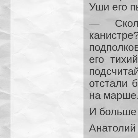
Уши его п
— Скол
канист
подполков
его тихи
подсчитай
отстали б
на марше
И больше 
Анатолий