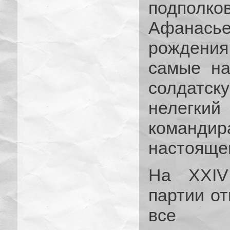
подпо
Афанас
рождения
самые на
солдатс
нелегк
командир
настояще
На XXIV
партии от
все б