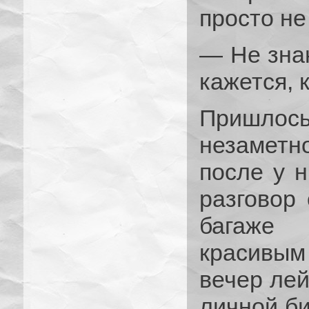
просто не
— Не зна
кажется,
Пришлос
незаметно
после у 
разговор 
багаже 
красивым
вечер лей
личной би