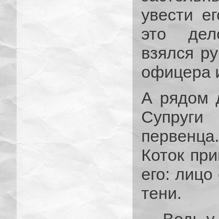
увести ег
это дел
взялся ру
офицера 
А рядом 
Супруги
первенца.
Коток при
его: лицо
тени.