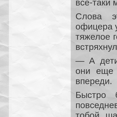
все-таки 
Слова э
офицера у
тяжелое г
встряхнул
— А дети
они еще 
впереди.
Быстро 
повседне
тобой ша