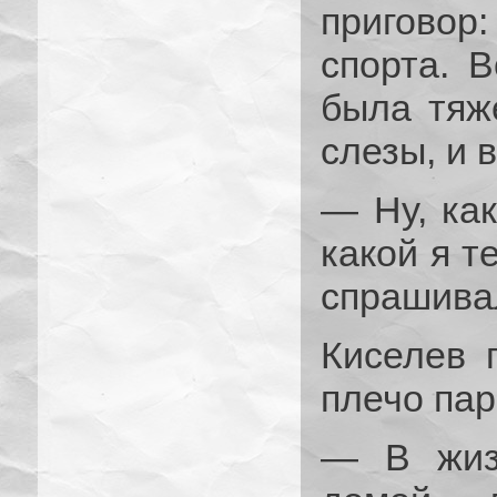
приговор:
спорта. 
была тяже
слезы, и в
— Ну, как
какой я т
спрашива
Киселев 
плечо пар
— В жизн