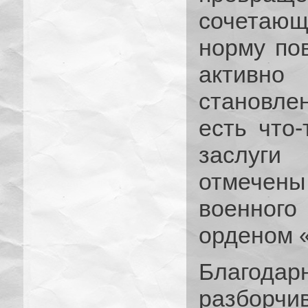
сочетающе
норму по
активн
становле
есть что-
заслуг
отмечен
военног
орденом 
Благод
разборчив