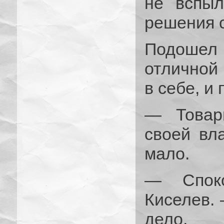
не вспыл
решения с
Подошел
отличной 
в себе, и 
— Товари
своей вл
мало.
— Споко
Киселев. 
дело.