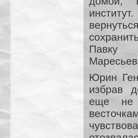
домой, 
институт
вернутьс
сохранит
Павку 
Маресье
Юрин Ген
избрав д
еще не 
весточк
чувствов
отозвал