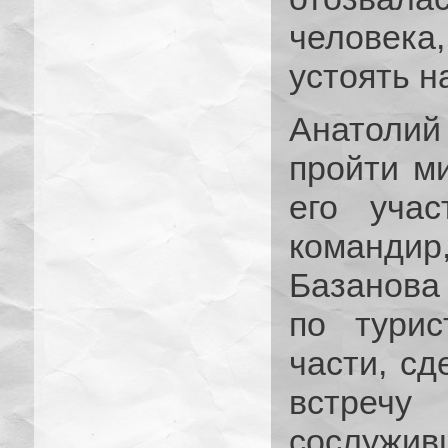
человек
устоять н
Анатоли
пройти м
его учас
командир
Базанова
по турис
части, сд
встречу
сослужив