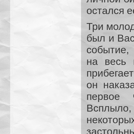
остался е
Три молод
был и Вас
событие,
на весь 
прибегает
он наказ
первое 
Всплыло,
некоторы
застоль