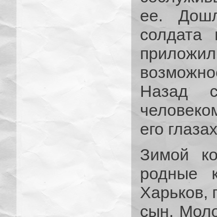
ее. Дош
солдата 
приложил
возможн
Назад с
человеком
его глаза
Зимой ко
родные 
Харьков, 
сын. Мол