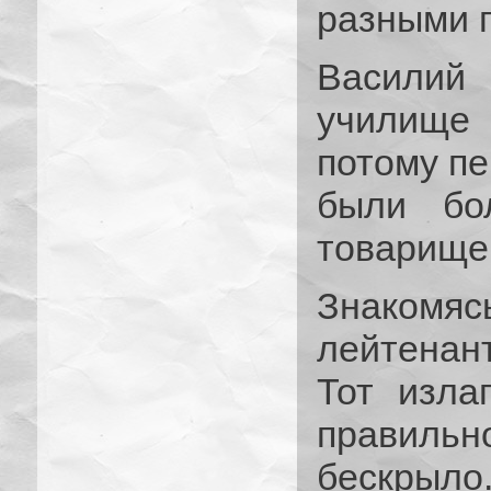
разными 
Василий
училище 
потому п
были бо
товарище
Знакомяс
лейтенант
Тот изла
правильн
бескрыло