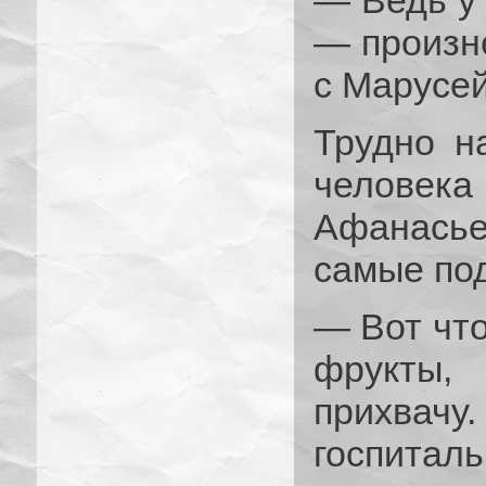
— Ведь у 
— произне
с Марусе
Трудно н
челове
Афанась
самые под
— Вот что
фрукты,
прихвачу
госпиталь