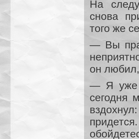
На след
снова пр
того же с
— Вы пра
неприятно
он любил,
— Я уже 
сегодня 
вздохнул
придетс
обойдетес