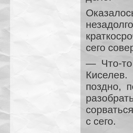
Оказало
незадол
краткосро
сего сове
— Что-то
Киселев
поздно, 
разобрать
сорваться,
с сего.