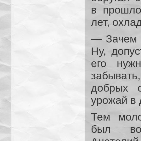
в прошло
лет, охла
— Зачем 
Ну, допус
его нуж
забыват
добрых 
урожай в
Тем мол
был вос