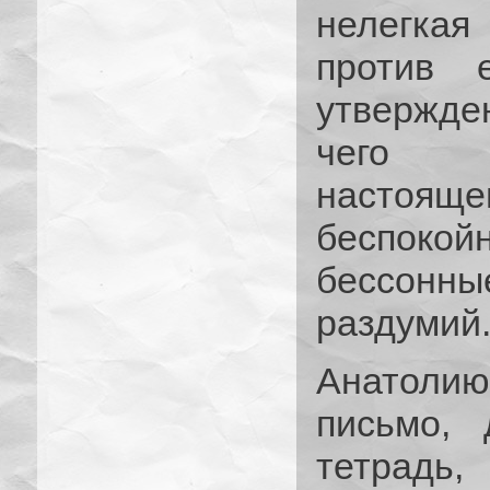
нелегкая
против 
утвержде
чего с
настоящег
беспоко
бессонн
раздумий
Анатоли
письмо,
тетрадь,