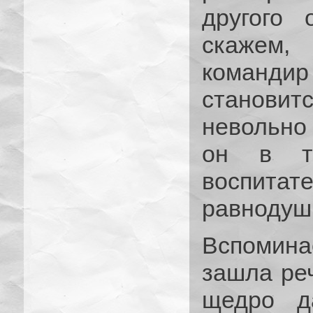
другого 
скажем,
командир
станови
невольно 
он в т
воспита
равнодуш
Вспомина
зашла ре
щедро д