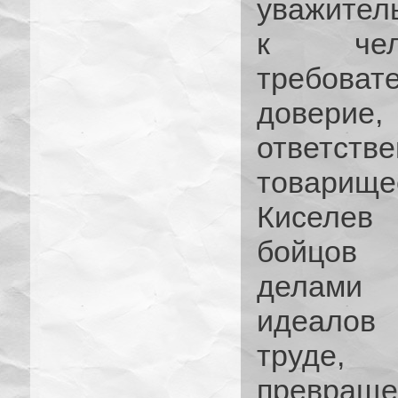
уважител
к чел
требоват
доверие,
ответств
товарище
Киселев
бойцов 
делами 
идеалов 
труде, 
превращ