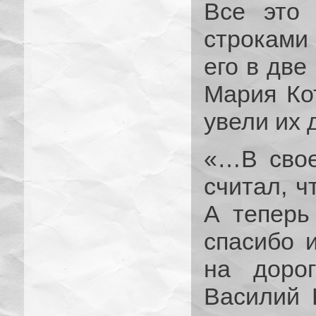
Все это 
строками
его в две
Мария Кот
увели их 
«…В свое
считал, ч
А теперь
спасибо и
на доро
Василий К