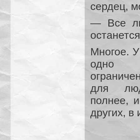
сердец, м
— Все л
останется
Многое. У
одно с
ограничен
для люд
полнее, 
других, в 