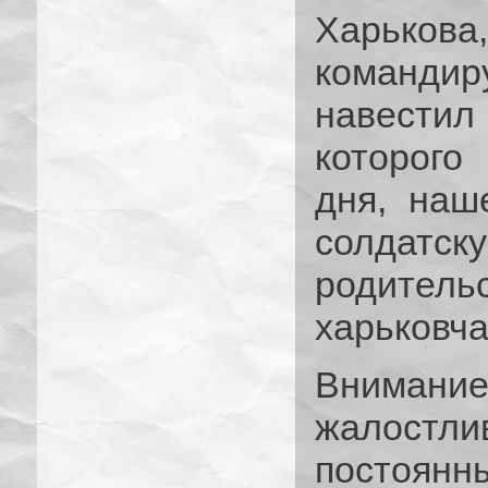
Харькова
команди
навестил 
которого
дня, наш
солдатск
родител
харьковч
Внимани
жалостл
постоян