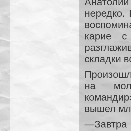
Анатолий
нередко. 
воспомин
карие с
разглажи
складки в
Произошл
на мол
командир
вышел мл
—Завтр