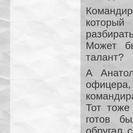
Командир
который 
разбират
Может б
талант?
А Анатол
офицера,
командира
Тот тоже
готов б
обругал с