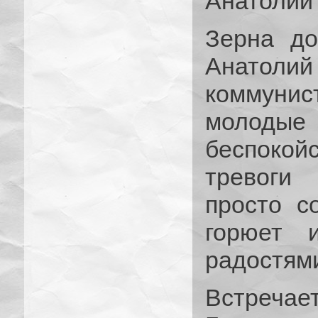
Анатолий
Зерна д
Анатолий
коммунис
молоды
беспоко
тревоги
просто с
горюет 
радостям
Встречае