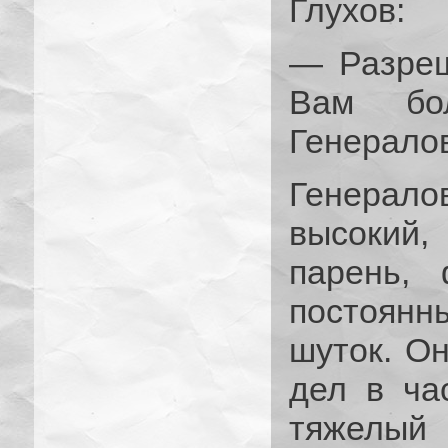
Глухов:
— Разреш
Вам бо
Генерал
Генерал
высокий,
парень, 
постоян
шуток. О
дел в ча
тяжелый