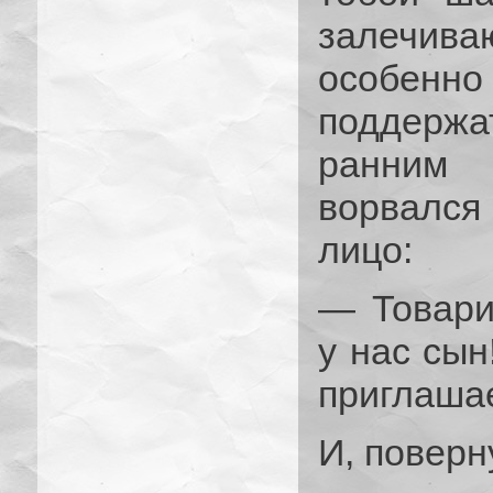
залечи
особенн
поддержат
ранним 
ворвался
лицо:
— Товари
у нас сын
приглашае
И, поверн