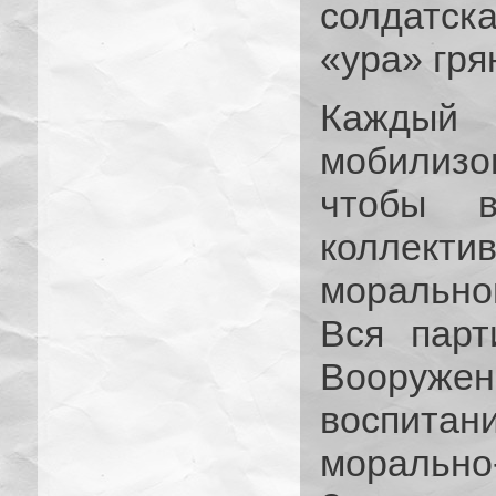
солдатска
«ура» гря
Кажды
мобилизов
чтобы 
коллектив
морально
Вся парт
Вооружен
воспит
моральн