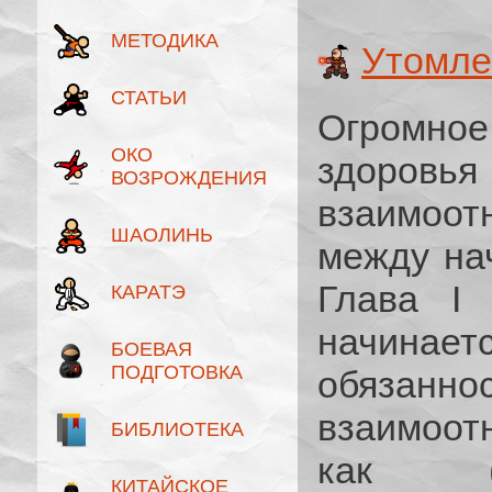
МЕТОДИКА
Утомле
СТАТЬИ
Огромно
ОКО
здоро
ВОЗРОЖДЕНИЯ
взаимоо
ШАОЛИНЬ
между на
Глава I 
КАРАТЭ
начинае
БОЕВАЯ
ПОДГОТОВКА
обязанн
взаимоотн
БИБЛИОТЕКА
как (в
КИТАЙСКОЕ