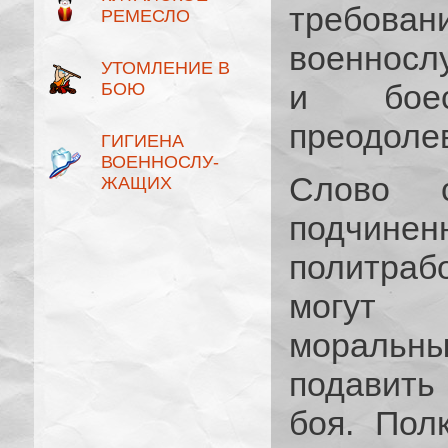
требова
РЕМЕСЛО
военносл
УТОМЛЕНИЕ В
и боесп
БОЮ
преодолев
ГИГИЕНА
ВОЕННОСЛУ­
Слово 
ЖАЩИХ
подчине
политра
могут п
моральны
подавить
боя. Пол