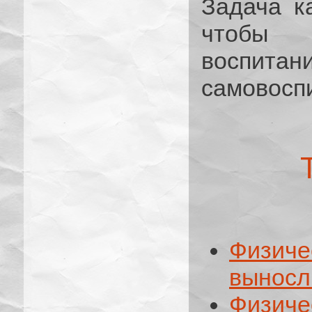
Задача к
чтобы 
воспита
самовосп
Физиче
выносл
Физич