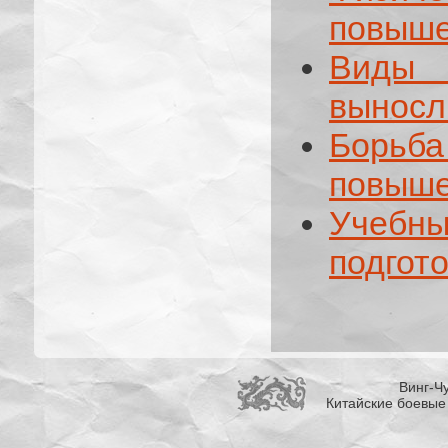
повыше
Виды
выносл
Борь
повыше
Учебн
подгот
Винг-Чу
Китайские боевые 