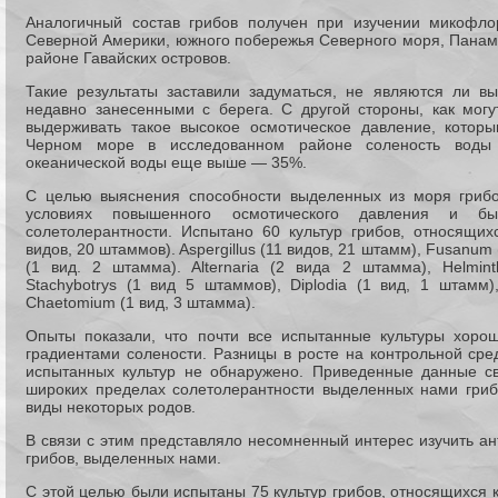
Аналогичный состав грибов получен при изучении микофло
Северной Америки, южного побережья Северного моря, Панамс
районе Гавайских островов.
Такие результаты заставили задуматься, не являются ли 
недавно занесенными с берега. С другой стороны, как мог
выдерживать такое высокое осмотическое давление, котор
Черном море в исследованном районе соленость воды 
океанической воды еще выше — 35%.
С целью выяснения способности выделенных из моря грибо
условиях повышенного осмотического давления и б
солетолерантности. Испытано 60 культур грибов, относящихс
видов, 20 штаммов). Aspergillus (11 видов, 21 штамм), Fusanum 
(1 вид. 2 штамма). Alternaria (2 вида 2 штамма), Helmin
Stachybotrys (1 вид 5 штаммов), Diplodia (1 вид, 1 штамм
Chaetomium (1 вид, 3 штамма).
Опыты показали, что почти все испытанные культуры хоро
градиентами солености. Разницы в росте на контрольной сре
испытанных культур не обнаружено. Приведенные данные св
широких пределах солетолерантности выделенных нами гриб
виды некоторых родов.
В связи с этим представляло несомненный интерес изучить ан
грибов, выделенных нами.
С этой целью были испытаны 75 культур грибов, относящихся к 1