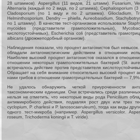
28 штаммов). Aspergillus (11 видов, 21 штамм). Fusarium, Verti
Alternaria (каждый по 2 вида, по 2 штамма), Cephalosporium (3
Cladosporium (по 1 виду и по 2 штамма). Gliocladium, Tri
Helminthosporium. Dendry — phiella, Aureobasidium, Stachybotr
по 1 штамму). В качестве тест-организмов использовали Staphyl
mycoides (представители грамположительных), Mycobac
кислотоустойчивых), Escherichia coli (представитель грамотр
albicans (дрожжеподобный организм).
Наблюдения показали, что процент антагонистов был невысок.
обладали антагонистическим действием в отношении испы
Наиболее высокий процент антагонистов оказался в отношении
отношении некоторых грамположительных бактерий (St. aur
встречалось действие против представителя кислотоустойчивы
Обращает на себя внимание относительно высокий процент а
нами грибов в отношении грамотрицательных бактерий — 7,9%
Не удалось обнаружить четкой приуроченности ант
таксономическим единицам. Они встречались среди различных
нельзя не отметить, что некоторые виды рода Peniciliium об
антимикробного действия, подавляя рост двух или трех тест
cyclopium, P. charlesii и P. lanosocaeruleum), тогда как виды др
одного тест-микроба (например. Aspergillus versicolor. Asperg
roseum, Trichoderma koningii и Т. viride).