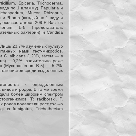
cillium, Spicaria, Trichoderma,
 вида по 1 штамму), Papularia и
chosporium, Mucor, Rhizopus,
ys и Phoma (каждый по 1 виду и
ococcus aureus 209-Р, Bacillus
terium В-5 (представитель
ицательных бактерий) и Candida
 Лишь 23.7% изученных культур
танных нами тест-микробов.
 С. albicans (12%), затем — в
eus) —9,2%: значительно реже
х (Mycobacterium В-5) — 5,2%.
нтагонистов среди выделенных
.
агонистов к определенным
 видов и родов. В то же время
ладали более широким спектром
организмов (P. raciborski, P.
угих родов подавляли рост только
illus fumigatus, Trichothecium