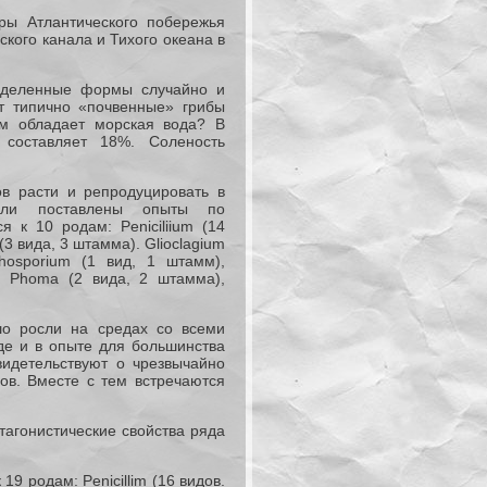
ры Атлантического побережья
кого канала и Тихого океана в
выделенные формы случайно и
ут типично «почвенные» грибы
ым обладает морская вода? В
составляет 18%. Соленость
в расти и репродуцировать в
ыли поставлены опыты по
я к 10 родам: Peniciliium (14
(3 вида, 3 штамма). Glioclagium
thosporium (1 вид, 1 штамм),
), Phoma (2 вида, 2 штамма),
шо росли на средах со всеми
де и в опыте для большинства
идетельствуют о чрезвычайно
ов. Вместе с тем встречаются
тагонистические свойства ряда
9 родам: Penicillim (16 видов.