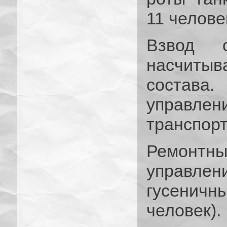
11 челове
Взвод с
насчиты
состава
управлени
транспорт
Ремонтны
управл
гусенич
человек).