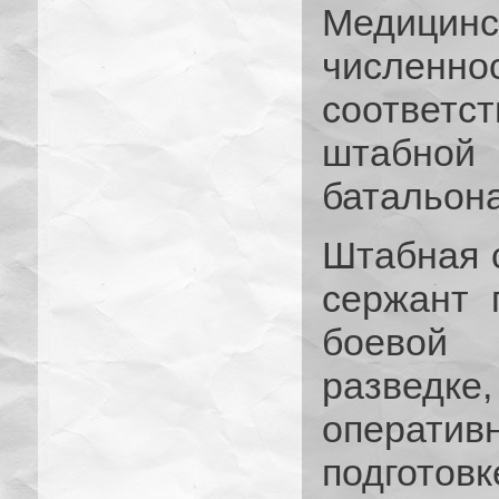
Медицинс
числен
соответс
штабно
батальона
Штабная 
сержант 
боевой 
разведк
операти
подготов