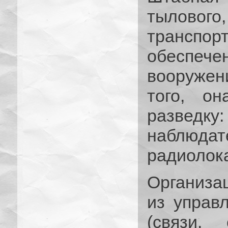
тыловог
трансп
обеспе
вооружен
того, он
разведку:
наблю
радиолок
Организа
из управ
(связи,