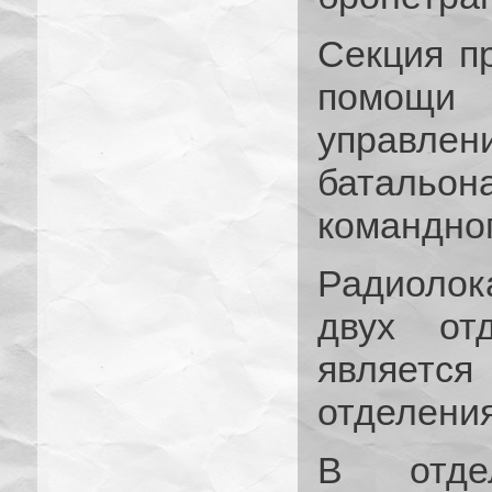
Секция п
помощи 
управл
батальо
командног
Радиолок
двух от
являетс
отделения
В отде