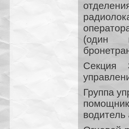
отделе
радиоло
оператор
(один
бронетран
Секция 
управлени
Группа уп
помощн
водитель