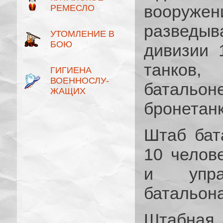
вооружен
РЕМЕСЛО
разведыв
УТОМЛЕНИЕ В
БОЮ
дивизии 
танков,
ГИГИЕНА
ВОЕННОСЛУ­
батальо
ЖАЩИХ
бронетанк
Штаб бат
10 челов
и управ
батальона
Штабная