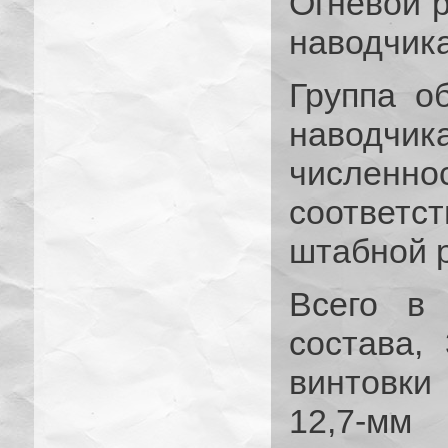
Огневой 
наводчика
Группа о
наводч
числен
соответ
штабной р
Всего в 
состава,
винтовки
12,7-мм