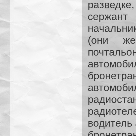
разведке,
сержант 
начальни
(они же
почтал
автомоб
бронетра
автомоб
ради
радиотел
водитель 
бронетра