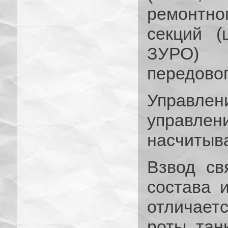
ремонтн
секций (
ЗУРО) 
передовог
Управлен
управлени
насчитыва
Взвод св
состава 
отличает
роты тан