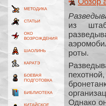
Обзор 
МЕТОДИКА
Разведыв
СТАТЬИ
из штаб
разве
ОКО
ВОЗРОЖДЕНИЯ
аэромоб
ШАОЛИНЬ
роты.
КАРАТЭ
Развед
пехотно
БОЕВАЯ
ПОДГОТОВКА
бронет
организац
БИБЛИОТЕКА
Однако он
КИТАЙСКОЕ