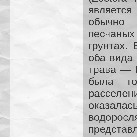
является
обычно 
песчаны
грунтах.
оба вида
трава — 
была то
расселен
оказалас
водоро
предста