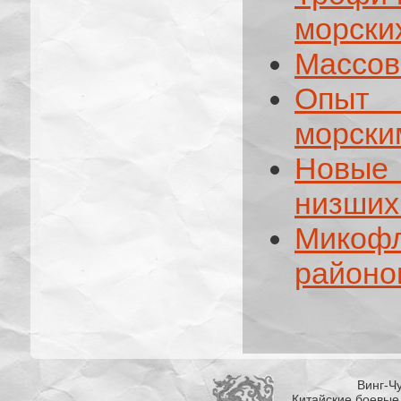
морски
Массов
Опыт 
морски
Новые
низших
Микоф
районо
Винг-Чу
Китайские боевые 