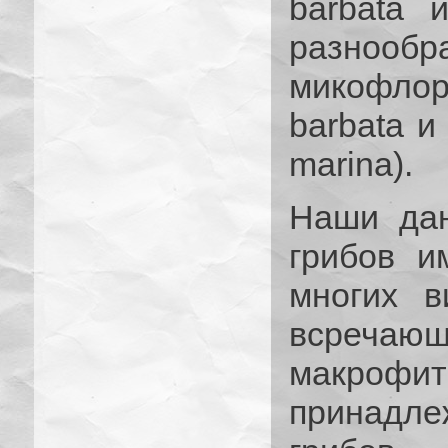
barbata 
разнооб
микофлоры
barbata и
marina).
Наши дан
грибов и
многих в
всречаю
макроф
принадле