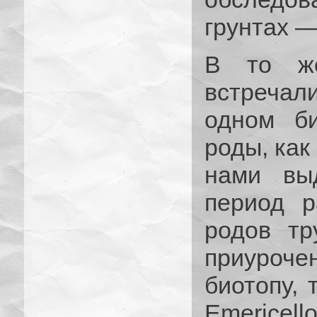
грунтах —
В то же
встреча
одном би
роды, как
нами вы
период р
родов тр
приуроч
биотопу, т
Emerice