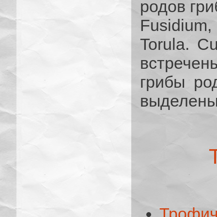
родов гри
Fusidium
Torula. C
встречен
грибы род
выделены 
Трофи