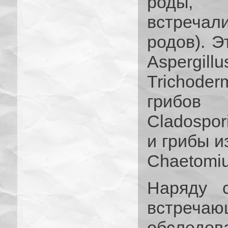
роды, 
встречали
родов). Э
Aspergill
Trichode
грибов (
Cladospori
и грибы и
Chaetomi
Наряду 
встречаю
обследов