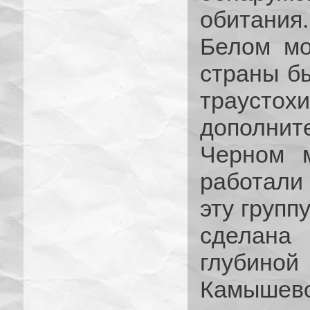
обитани
Белом мо
страны б
траустох
дополнит
Черном м
работали
эту групп
сделана
глубиной
Камышев