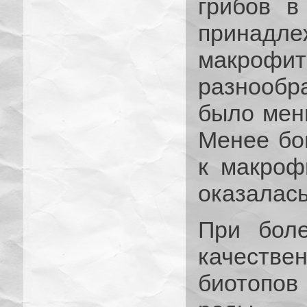
грибов в
принадл
макро
разнооб
было мень
Менее бог
к макроф
оказалас
При боле
качеств
биотопов 