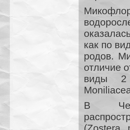
Микофл
водоросле
оказалас
как по ви
родов. М
отличие о
виды 2
Moniliace
В Чер
распростр
(Zostera