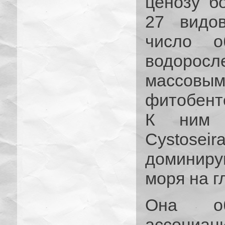
ценозу б
27 видо
число о
водоросл
массовы
фитобент
К ним о
Cystose
доминир
моря на г
Она обр
ассоциац