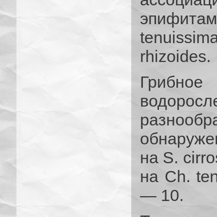
эпифитами:
tenuissim
rhizoides.
Грибное
водорос
разнооб
обнаруже
на S. cirr
на Ch. te
— 10.