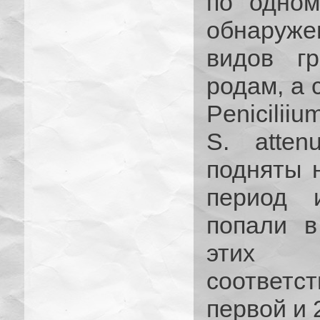
по одном
обнаружен
видов гр
родам, а с
Penicilii
S. atten
подняты 
период и
попали в
этих в
соответс
первой и 