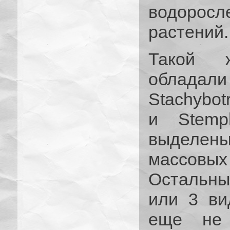
водорос
растений.
Такой 
облада
Stachybotr
и Stemp
выделен
массовых
Остальны
или 3 ви
еще не 