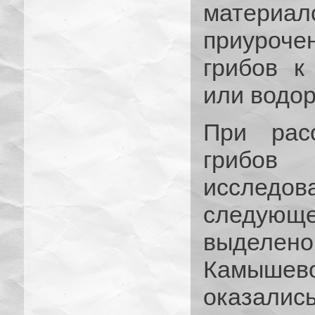
материа
приуроче
грибов к
или водор
При расс
грибов
исслед
следую
выделен
Камышев
оказалис