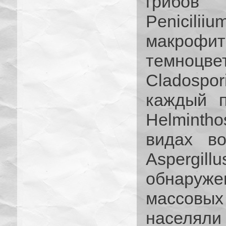
грибов
Penicili
макро
темноцв
Cladospor
каждый п
Helmintho
видах во
Asperg
обнаруж
массовы
населял