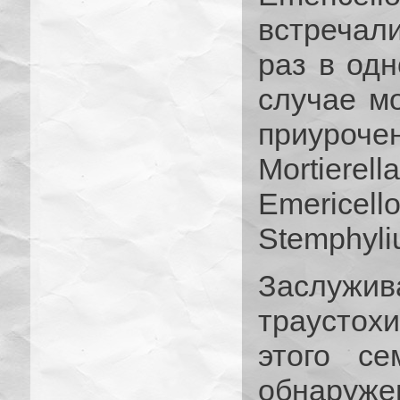
встречал
раз в одн
случае м
приурочен
Mortie
Emericell
Stemphyli
Заслужи
траустох
этого с
обнаружен