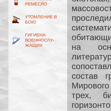
РЕМЕСЛО
массовос
просле
УТОМЛЕНИЕ В
БОЮ
системат
ГИГИЕНА
обитающих
ВОЕННОСЛУ­
на осн
ЖАЩИХ
литерат
сопоста
состав г
Мирового
трех, б
горизонт