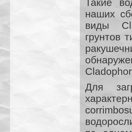
Такие во
наших сб
виды Cl
грунтов т
ракушеч
обнаружен
Cladophor
Для заг
характерны
corrimbos
водоросл