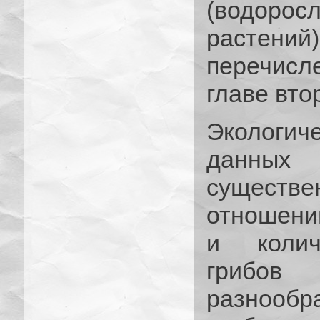
(водоро
растен
перечисл
главе вто
Экологи
данных
сущест
отношении
и колич
грибов 
разнооб