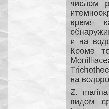
числом р
итемноок
время к
обнаружи
и на водо
Кроме то
Monilliace
Trichothe
на водоро
Z. marin
видом с