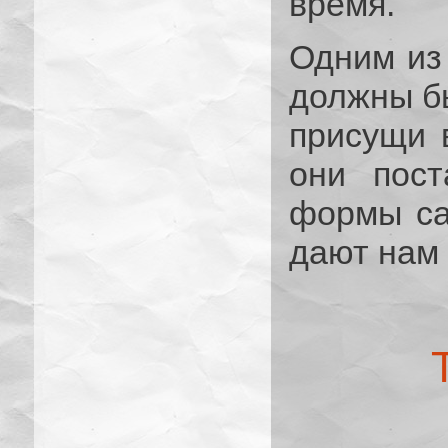
время.
Одним из
должны бы
присущи 
они пост
формы са
дают нам