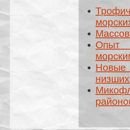
Трофи
морски
Массов
Опыт 
морски
Новые
низших
Микоф
районо