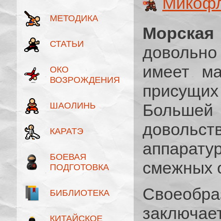
Микофл
МЕТОДИКА
Морска
СТАТЬИ
довольн
имеет ма
ОКО
ВОЗРОЖДЕНИЯ
присущи
ШАОЛИНЬ
Больше
доволь
КАРАТЭ
аппара
БОЕВАЯ
смежных 
ПОДГОТОВКА
Своеобр
БИБЛИОТЕКА
заключает
КИТАЙСКОЕ