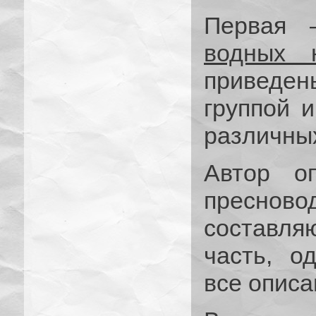
Перва
водных 
приведе
группой 
различных
Автор о
пресно
составл
часть, о
все описа