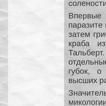
солености
Впервые
паразите 
затем гри
краба и
Тальберт
отдельн
губок, о
высших ра
Значите
микологии