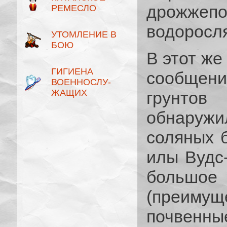
дрожжеп
РЕМЕСЛО
водоросля
УТОМЛЕНИЕ В
БОЮ
В этот же
ГИГИЕНА
сообщен
ВОЕННОСЛУ­
ЖАЩИХ
грунтов
обнаруж
соляных 
илы Вудс
большо
(преимущ
почвенные