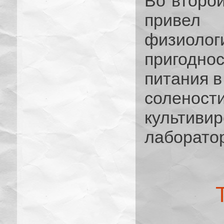
Во второй
привел
физиоло
пригодно
питания в
солено
культи
лаборато