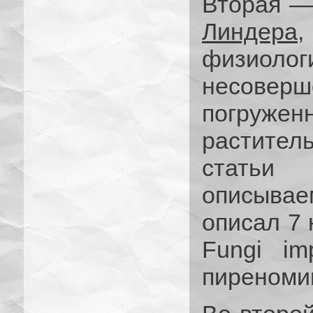
Вторая 
Линдера
,
физиологи
несоверш
погруже
растител
статьи
описывае
описал 7 
Fungi im
пиреноми