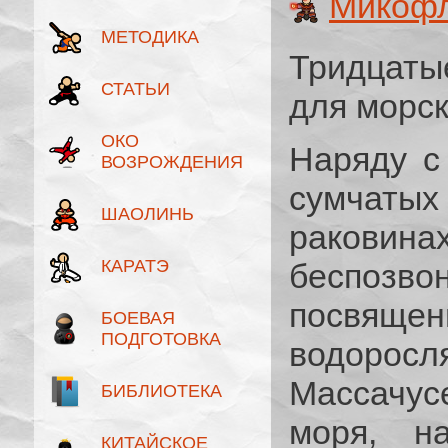
Микофл
МЕТОДИКА
Тридцаты
СТАТЬИ
для морск
ОКО
Наряду с
ВОЗРОЖДЕНИЯ
сумчат
ШАОЛИНЬ
раковинах
КАРАТЭ
беспозвон
посвяще
БОЕВАЯ
ПОДГОТОВКА
водоро
Массачус
БИБЛИОТЕКА
моря, н
КИТАЙСКОЕ