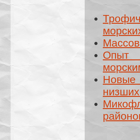
Трофи
морски
Массов
Опыт 
морски
Новые
низших
Микоф
районо