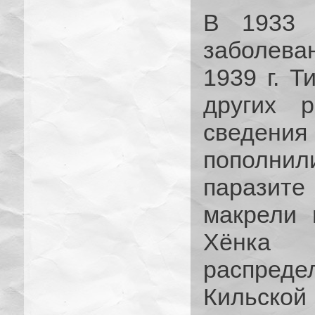
В 1933 
заболеван
1939 г. 
других 
сведени
пополни
паразит
макрели 
Хёнка
распред
Кильско