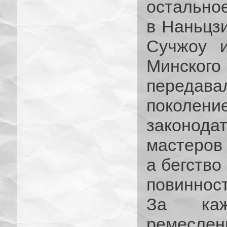
остальное
в Наньцзи
Сучжоу и
Минского
переда
покол
законода
мастеров 
а бегство
повиннос
За каж
ремеслен