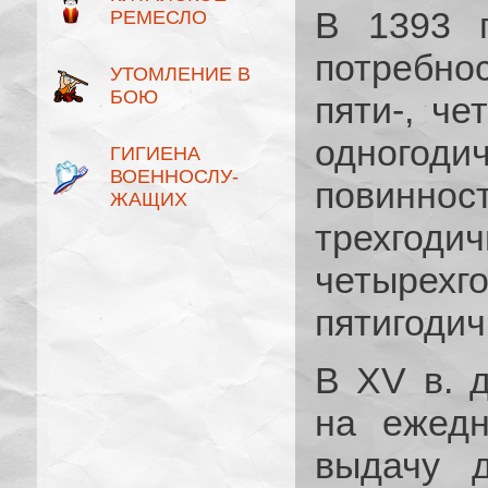
В 1393 г
РЕМЕСЛО
потребно
УТОМЛЕНИЕ В
БОЮ
пяти-, че
одногод
ГИГИЕНА
ВОЕННОСЛУ­
повинно
ЖАЩИХ
трехго
четырехг
пятигодич
В XV в. 
на ежедн
выдачу д