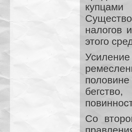
купца
Существо
налогов 
этого сре
Усилен
ремесле
половине
бегство,
повинност
Со второ
правлен