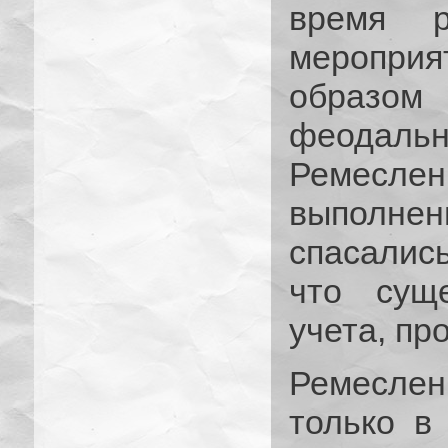
время р
меропри
образо
феода
Ремеслен
выполне
спасались
что суще
учета, пр
Ремесле
только в