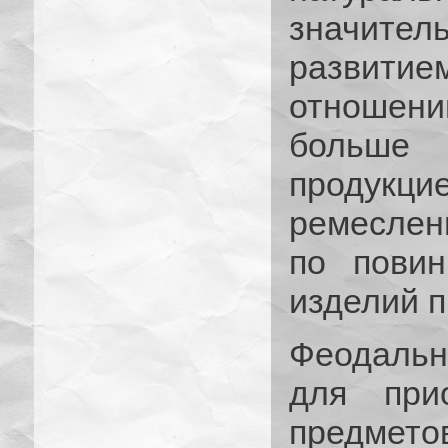
значител
развит
отношен
больше
продукци
ремеслен
по повин
изделий п
Феодальн
для прио
предмет