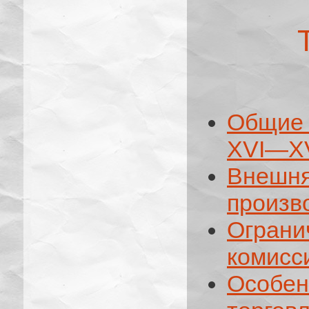
Общие 
XVI—XVI
Внешня
произв
Огра
комисс
Особен