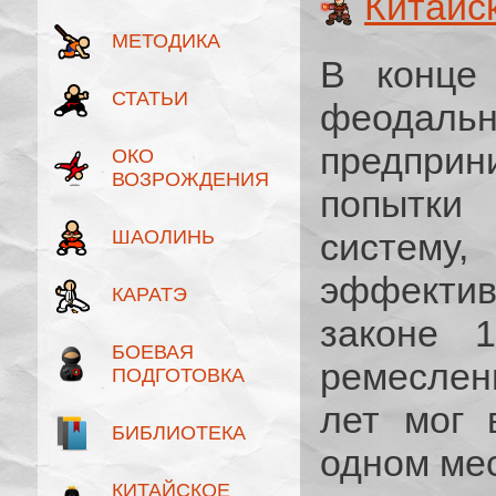
Китайс
МЕТОДИКА
В конце
СТАТЬИ
феодал
предпр
ОКО
ВОЗРОЖДЕНИЯ
попытки
ШАОЛИНЬ
систем
эффекти
КАРАТЭ
законе 1
БОЕВАЯ
ремеслен
ПОДГОТОВКА
лет мог 
БИБЛИОТЕКА
одном мес
КИТАЙСКОЕ