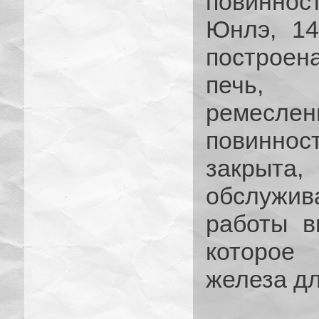
повиннос
Юнлэ, 14
построен
печь, 
ремесле
повинно
закры
обслужи
работы в
которое
железа дл