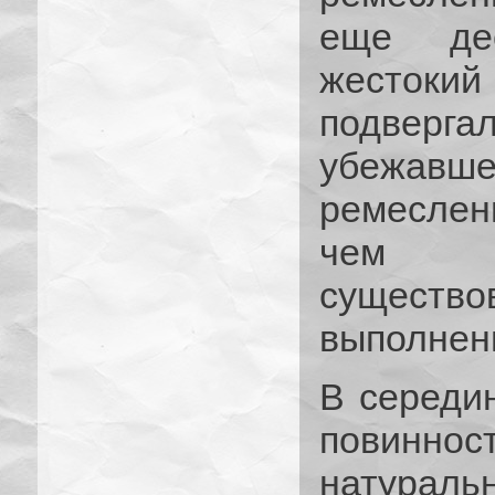
еще дес
жесток
подверга
убежавш
ремеслен
чем б
существо
выполнен
В середин
повинн
натураль