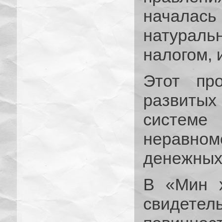
началас
натурал
налогом, 
Этот пр
развиты
системе
неравно
денежных
В «Мин х
свидет