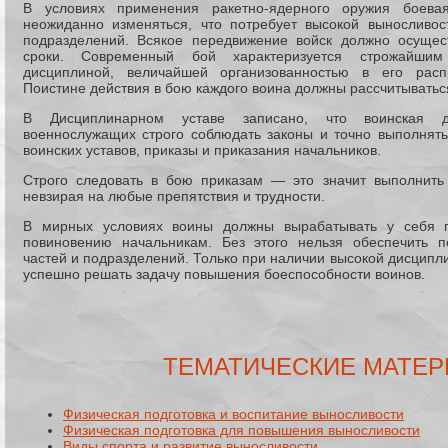
В условиях применения ракетно-ядерного оружия боева
неожиданно изменяться, что потребует высокой выносливос
подразделений. Всякое передвижение войск должно осущес
сроки. Современный бой характеризуется строжайшим
дисциплиной, величайшей организованностью в его расп
Поистине действия в бою каждого воина должны рассчитыватьс
В Дисциплинарном уставе записано, что воинская д
военнослужащих строго соблюдать законы и точно выполнять
воинских уставов, приказы и приказания начальников.
Строго следовать в бою приказам — это значит выполнить 
невзирая на любые препятствия и трудности.
В мирных условиях воины должны вырабатывать у себя п
повиновению начальникам. Без этого нельзя обеспечить п
частей и подразделений. Только при наличии высокой дисципл
успешно решать задачу повышения боеспособности воинов.
ТЕМАТИЧЕСКИЕ МАТЕ
Физическая подготовка и воспитание выносливости
Физическая подготовка для повышения выносливости
Виды спорта и развитие выносливости