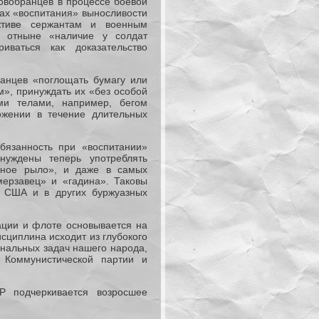
овобранцев в процессе боевой
дах «воспитания» выносливости
ктиве сержантам и военным
и отныне «наличие у солдат
ваться как доказательство
анцев «поглощать бумагу или
», принуждать их «без особой
ми телами, например, бегом
ожении в течение длительных
язанность при «воспитании»
нуждены теперь употреблять
виное рыло», и даже в самых
мерзавец» и «гадина». Таковы
 США и в других буржуазных
ации и флоте основывается на
исциплина исходит из глубокого
ональных задач нашего народа,
, Коммунистической партии и
 подчеркивается возросшее