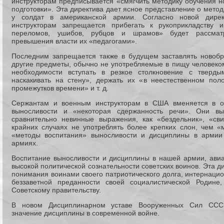
инструкторам предписывается «смягчить методику обучения н
подготовки». Эта директива дает ясное представление о мето
у солдат в американской армии. Согласно новой дире
инструкторам запрещается прибегать к рукоприкладству 
переломов, ушибов, рубцов и шрамов» будет рассматри
превышения власти их «педагогами».
Последним запрещается также в будущем заставлять новобр
другие предметы, обычно не употребляемые в пищу человеком
необходимости вступать в резкое столкновение с тверды
наскакивать на стену», держать их «в неестественном пол
промежутков времени» и т. д.
Сержантам и военным инструкторам в США вменяется в об
выносливости и «некоторая сдержанность речи». Они вы
сравнительно невинные выражения, как «бездельник», «с
крайних случаях не употреблять более крепких слон, чем «
«методы воспитания» выносливости и дисциплины в армии
армиях.
Воспитание выносливости и дисциплины в нашей армии, ави
высокой политической сознательности советских воинов. Эта д
понимания воинами своего патриотического долга, интернаци
беззаветной преданности своей социалистической Родине
Советскому правительству.
В новом Дисциплинарном уставе Вооруженных Сил СССР
значение дисциплины в современной войне.