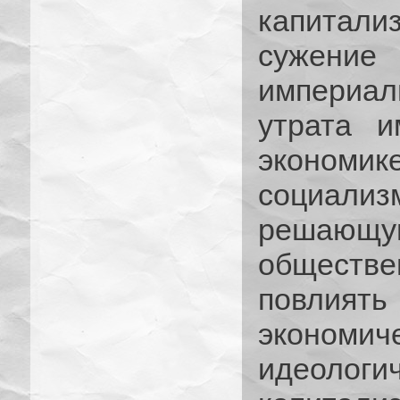
капитал
сужени
империа
утрата и
экономик
социали
решающу
обществен
повлият
экономи
идеоло