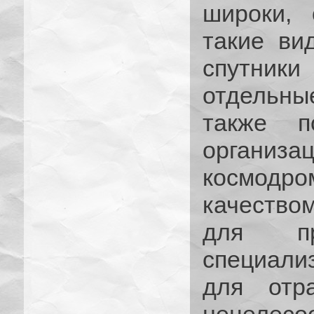
широки, 
такие ви
спутник
отдельны
также п
организа
космодро
качество
для пр
специал
для отр