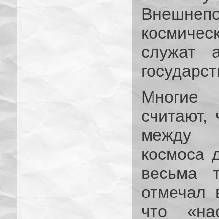
Внешне
космиче
служат а
государст
Многие 
считают, 
между п
космоса 
весьма т
отмечал 
что «на