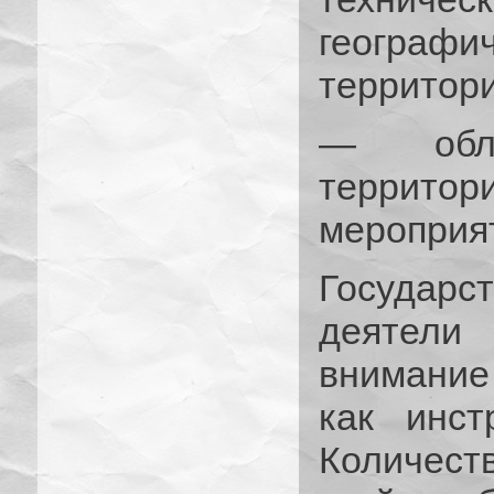
географи
территори
— обле
территор
мероприя
Государ
деятел
внимание
как инст
Количест