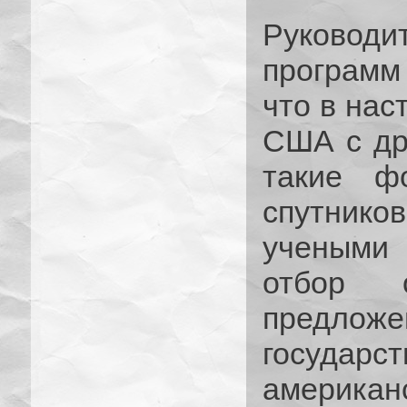
Руководи
программ
что в нас
США с др
такие ф
спутнико
учеными 
отбор о
предло
государст
американ