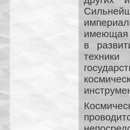
Силь
империа
имеющая 
в развит
техники
государст
космич
инструме
Космич
прово
непоср