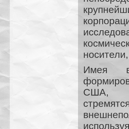
крупн
корпораци
исследо
космичес
носители,
Имея в
формиро
США, к
стрем
внешнеп
используя