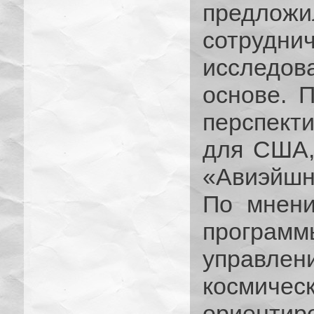
предлож
сотрудн
исследо
основе. 
перспект
для США,
«Авиэйшн
По мнени
програм
управлени
космичес
ориентир