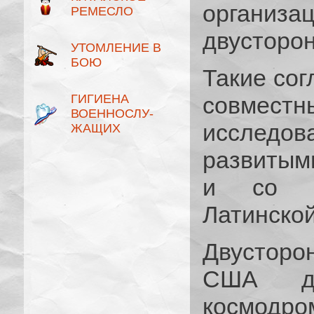
организ
РЕМЕСЛО
двусторо
УТОМЛЕНИЕ В
БОЮ
Такие со
ГИГИЕНА
совме
ВОЕННОСЛУ­
исследо
ЖАЩИХ
развитым
и со с
Латинско
Двусторо
США до
космодр