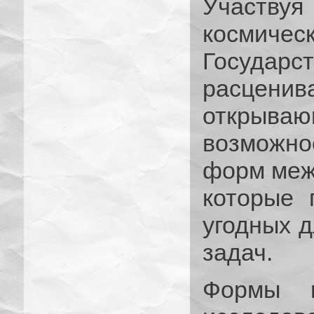
Участву
косми
Госуда
расцени
открыва
возможн
форм меж
которые 
угодных 
задач.
Формы и