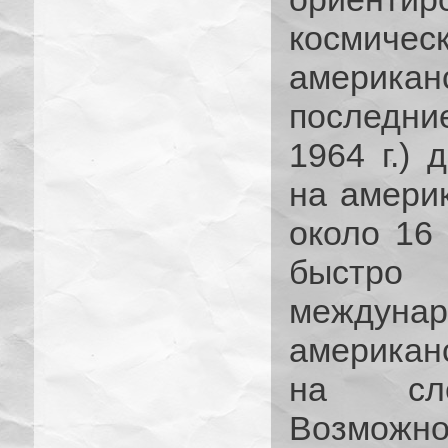
космич
америка
последни
1964 г.) 
на амери
около 16 
быстр
между
американ
на сле
Возможн