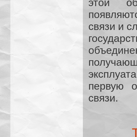
этой об
появляют
связи и с
государс
объеди
получаю
эксплуата
первую о
связи.