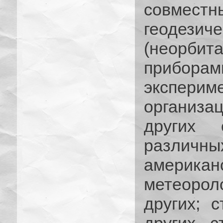
совмест
геодези
(неорбит
приборам
экспер
организа
других 
различ
америка
метеорол
других; 