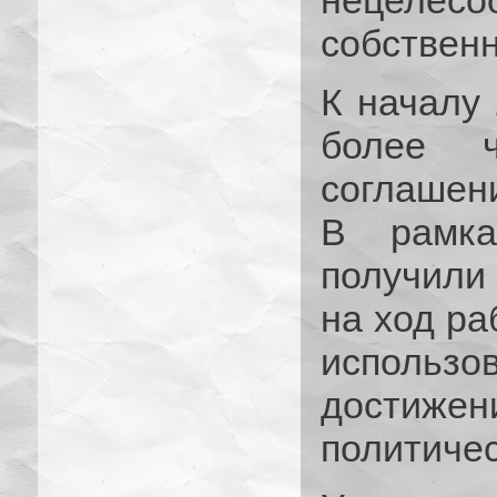
нецеле
собствен
К началу
более 
соглашен
В рамка
получили
на ход ра
использ
достиж
политичес