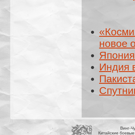
«Косм
новое 
Япония
Индия 
Пакист
Спутни
Винг-Чу
Китайские боевые 