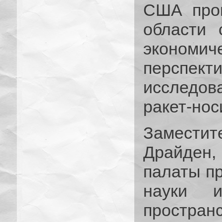
США пров
области 
экономич
перспект
исследов
ракет-нос
Заместит
Драйден,
палаты п
науки и
простр