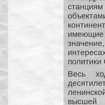
станциям
объекта
контине
имеющие
значение
интерес
политики
Весь хо
десятиле
ленинско
высшей