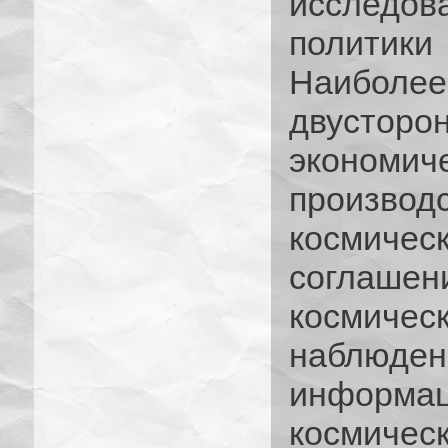
исследов
политик
Наиболее
двустор
эконо
произво
космичес
соглаш
космич
наблюден
информ
космическ