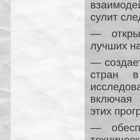
взаимоде
сулит сл
— откры
лучших на
— создает
стран в
исследо
включая 
этих прог
— обесп
техническ