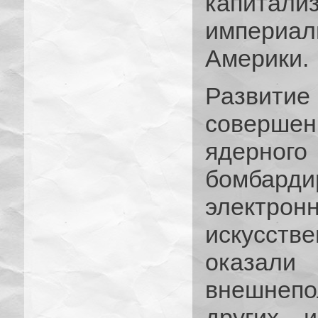
капитализ
империал
Америки.
Развитие
соверше
ядерног
бомбар
электр
искусст
оказали
внешнепо
других и