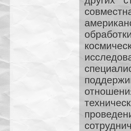
других с
совместн
америка
обработк
космичес
исслед
специали
поддерж
отношен
техничес
проведен
сотрудни