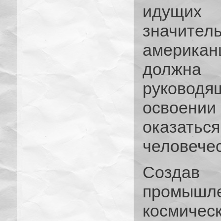
идущих
значител
американ
должна 
руководя
освоени
оказат
человечес
Создав 
промышле
космиче