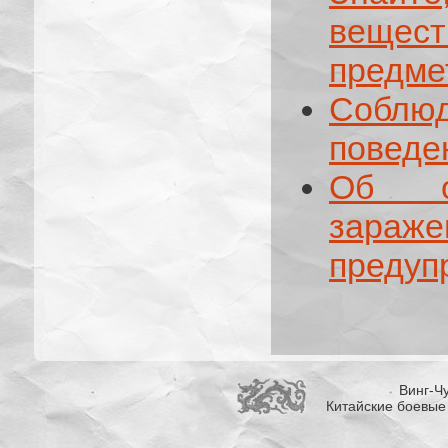
вещест
предме
Соблюд
поведе
Об оп
зар
предуп
Винг-Чу
Китайские боевые 