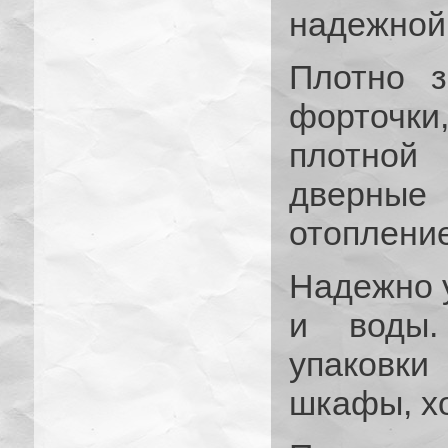
надежной
Плотно з
форточк
плотной
дверные 
отопление
Надежно у
и воды.
упаковки
шкафы, хо