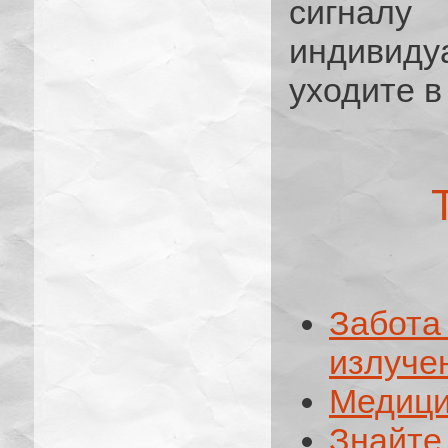
сигнал
индивиду
уходите в
Забота
излуче
Медици
Знайте