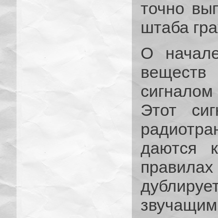
точно вы
штаба гр
О начале
вещест
сигнало
Этот сиг
радиотра
даются к
правилах 
дублиру
звучащи