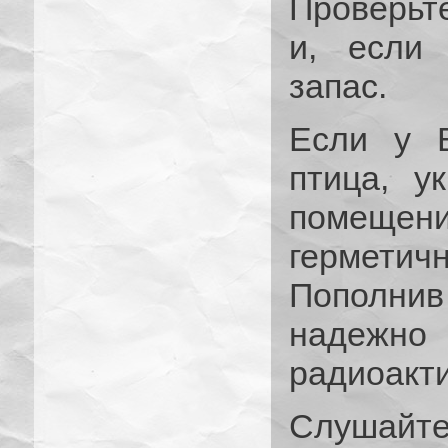
Проверьте
и, если 
запас.
Если у 
птица, у
помещ
гермети
Пополни
надеж
радиоакт
Слушайт