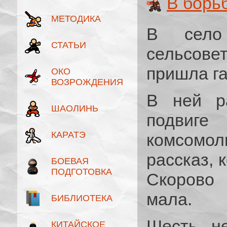
В борьб
МЕТОДИКА
В село 
СТАТЬИ
сельсове
пришла га
ОКО
ВОЗРОЖДЕНИЯ
В ней ра
ШАОЛИНЬ
подвиг
КАРАТЭ
комсомол
рассказ, 
БОЕВАЯ
ПОДГОТОВКА
Скорово 
мала.
БИБЛИОТЕКА
Шесть не
КИТАЙСКОЕ