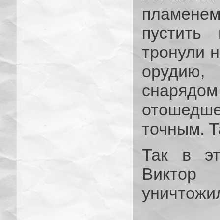
пламенем
пустить
тронули н
орудию,
снаряд
отошедш
точным. Т
Так в э
Виктор
уничтожи