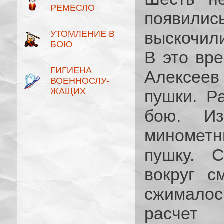
РЕМЕСЛО
появили
выскочили
УТОМЛЕНИЕ В
БОЮ
В это вр
ГИГИЕНА
Алексеев 
ВОЕННОСЛУ­
ЖАЩИХ
пушки. Р
бою. Из
минометн
пушку. 
вокруг с
сжималос
расчет 