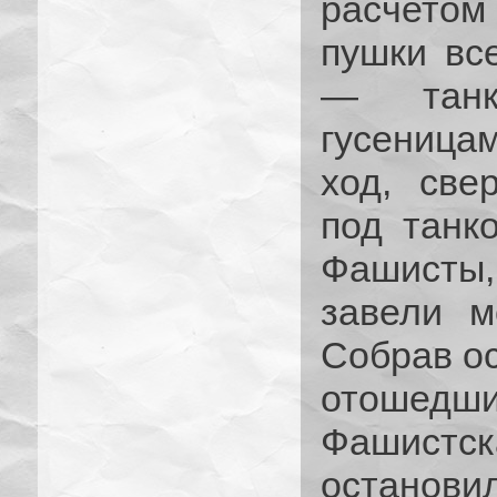
расчетом
пушки вс
— танк
гусеница
ход, све
под танко
Фашисты
завели м
Собрав ос
отошедш
Фашистс
останов