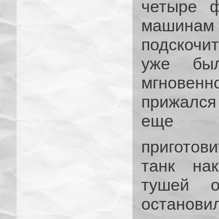
четыре ф
машинам 
подскочи
уже был
мгновен
прижался 
еще
приготови
танк на
тушей о
останови