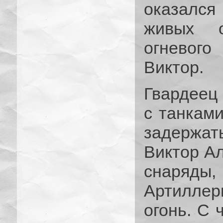
оказалс
живых о
огневого
Виктор.
Гвардеец 
с танкам
задержат
Виктор Ал
снаряды
Артиллер
огонь. С 