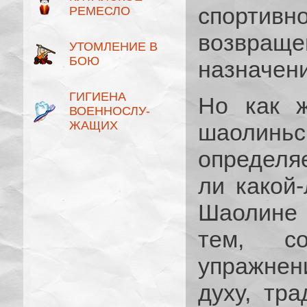
спорти
РЕМЕСЛО
возвраще
УТОМЛЕНИЕ В
БОЮ
назначен
ГИГИЕНА
Но как ж
ВОЕННОСЛУ­
ЖАЩИХ
шаолиньс
определя
ли какой
Шаолине 
тем, со
упражнен
духу, тр