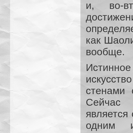
и, во-в
достиже
определя
как Шаоли
вообще.
Истинн
искусств
стенами 
Сейчас 
является 
одним и