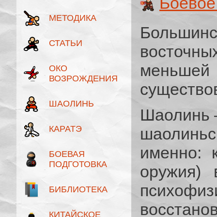
Боевое
МЕТОДИКА
Большин
СТАТЬИ
восточны
меньше
ОКО
ВОЗРОЖДЕНИЯ
существо
ШАОЛИНЬ
Шаолинь 
КАРАТЭ
шаолинь
именно: к
БОЕВАЯ
ПОДГОТОВКА
оружия) 
психофиз
БИБЛИОТЕКА
восстан
КИТАЙСКОЕ