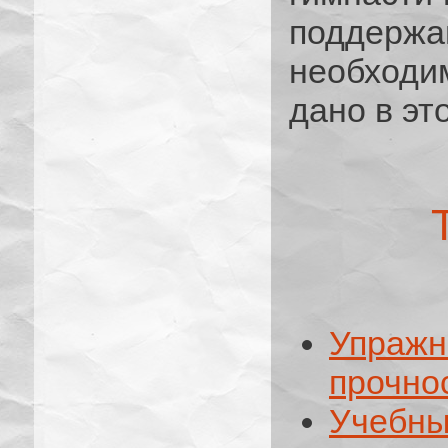
поддерж
необходи
дано в это
Упра
прочнос
Учебны