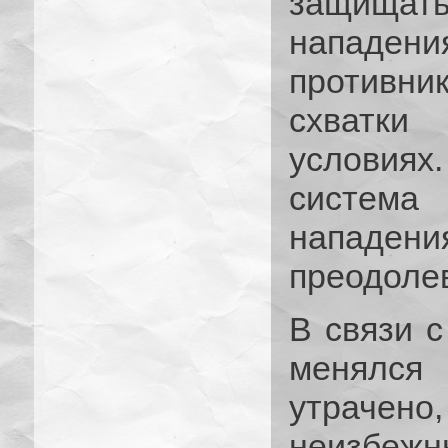
защищать
нападе
противник
схватки
условиях
система
нападе
преодолев
В связи с
менялся
утраче
неизбежн