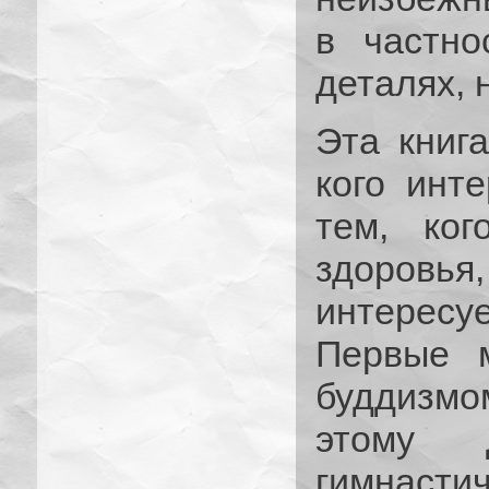
в частно
деталях, 
Эта книг
кого инт
тем, ког
здоровь
интересу
Первые м
буддизмо
этому д
гимнасти