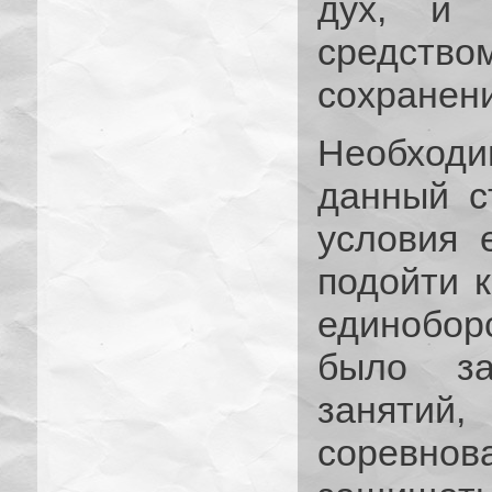
дух, и 
средст
сохранен
Необход
данный с
условия 
подойти 
единобор
было за
заняти
соревнов