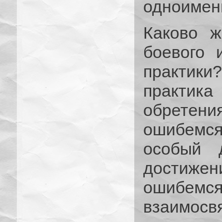
одноименн
Каково ж
боевого 
практики?
практи
обретен
ошибемс
особый 
достижен
ошибемс
взаимос