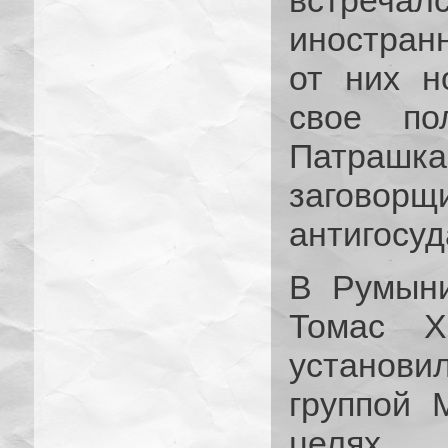
встреча
иностран
от них н
свое по
Патра
заговорщ
антигосуд
В Румыни
Томас Х
установил
группой 
целях