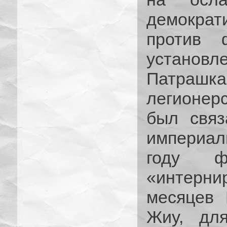
демократи
против 
установл
Патра
легионерс
был связ
империал
году фа
«интерн
месяцев 
Жиу, дл