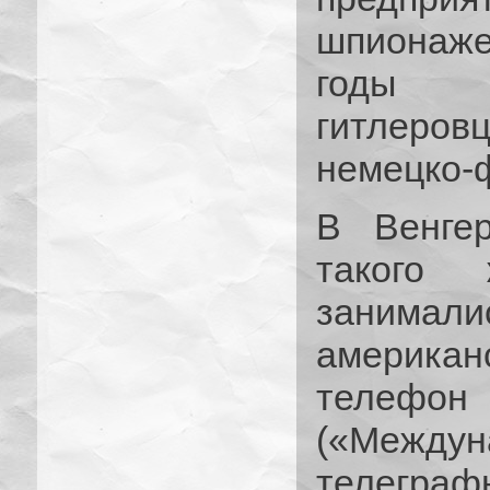
шпионаже
годы о
гитлеро
немецко-
В Венгер
такого 
занима
американ
телеф
(«Межд
телегра