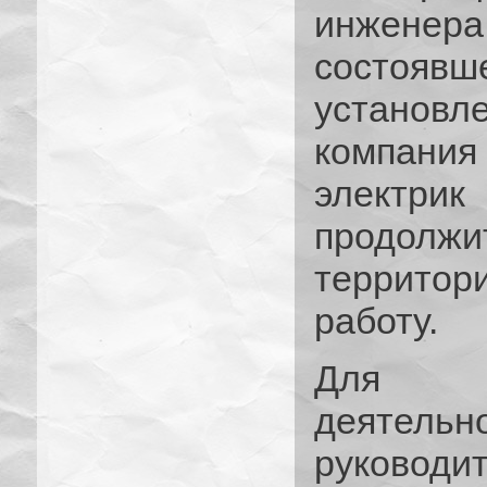
инженера
состоя
установ
компани
электр
продолж
территор
работу.
Для пр
деятельн
руково