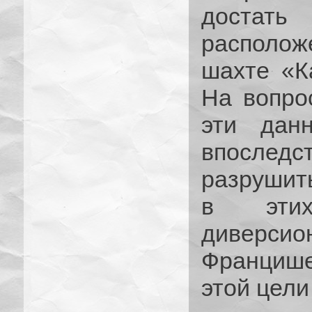
достать
располож
шахте «К
На вопро
эти дан
впосле
разрушит
в этих
диверси
Франциш
этой цели