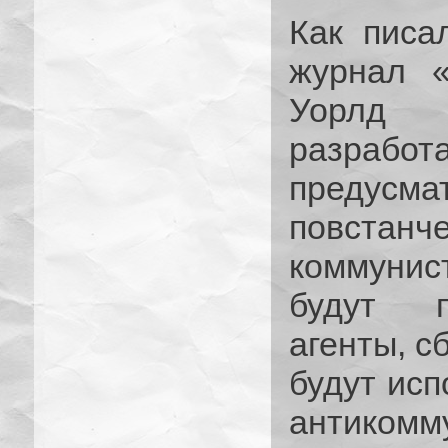
Как писа
журнал 
Уорлд 
разраб
предус
повстанче
коммуни
будут п
агенты, 
будут исп
антикомм