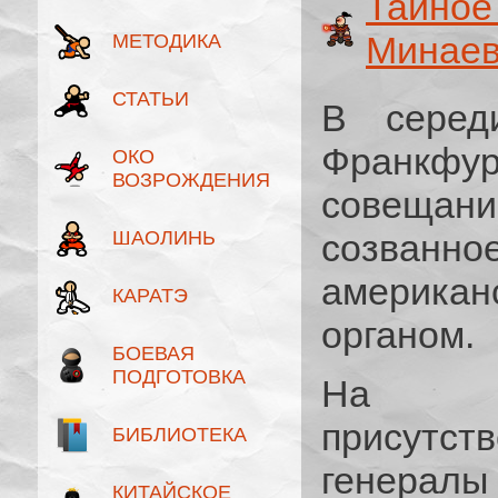
Тайно
Минае
МЕТОДИКА
СТАТЬИ
В сере
Франкфу
ОКО
ВОЗРОЖДЕНИЯ
совещани
ШАОЛИНЬ
созванн
америка
КАРАТЭ
органом.
БОЕВАЯ
ПОДГОТОВКА
На не
присутст
БИБЛИОТЕКА
генерал
КИТАЙСКОЕ