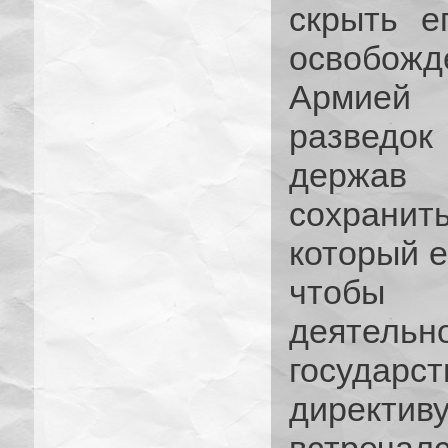
скрыть е
освобож
Армией 
разведок
держав 
сохранит
который е
чтобы
деятель
государст
директив