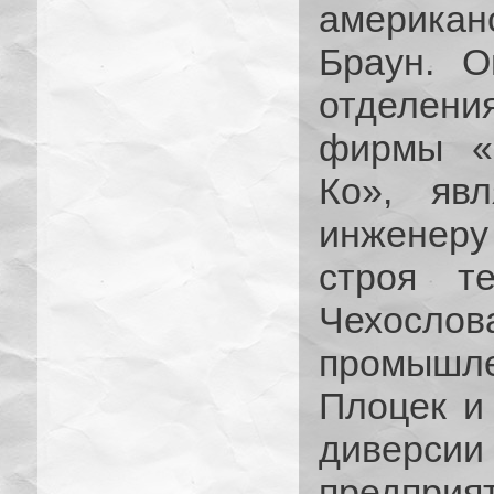
американ
Браун. О
отделен
фирмы «
Ко», яв
инженеру
строя те
Чехосло
промышл
Плоцек и
диверсии
предприят