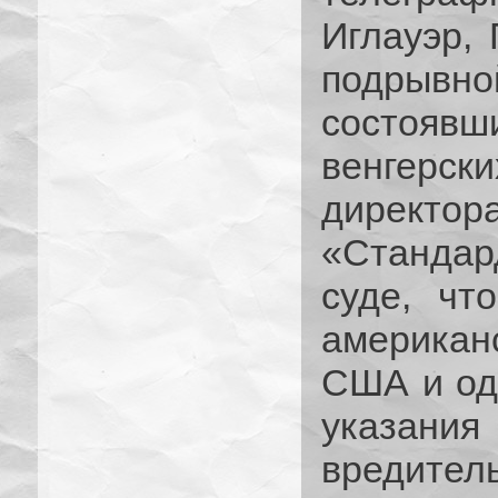
Иглауэр, 
подрывн
состоявши
венгерс
директо
«Стандар
суде, чт
американ
США и оди
указания
вредител