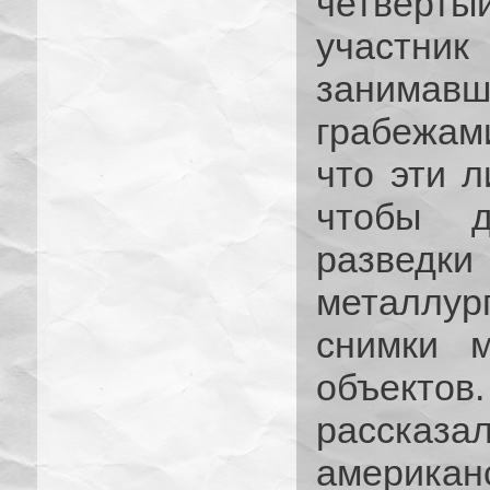
четверт
участн
занима
грабежами
что эти 
чтобы д
разведк
металлур
снимки м
объект
рассказа
америка