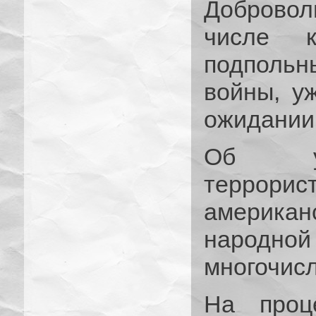
Доброво
числе к
подпольн
войны, у
ожидании
Об уси
террори
америка
народной
многочис
На проце