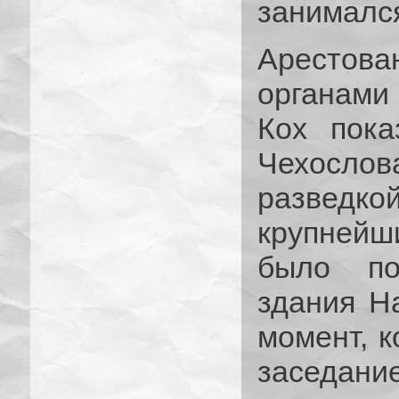
занимался
Аресто
органами
Кох пока
Чехосл
разведко
крупнейши
было по
здания Н
момент, к
заседа