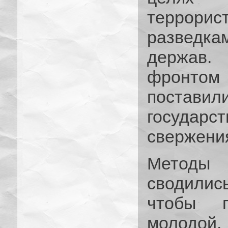
террорис
разведк
держав
фронтом
постави
государ
свержения
Методы
сводилис
чтобы п
молодой,