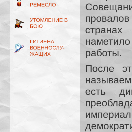
Совеща
РЕМЕСЛО
провалов
УТОМЛЕНИЕ В
БОЮ
странах
наметил
ГИГИЕНА
ВОЕННОСЛУ­
работы.
ЖАЩИХ
После эт
называем
есть ди
преобла
империа
демократ