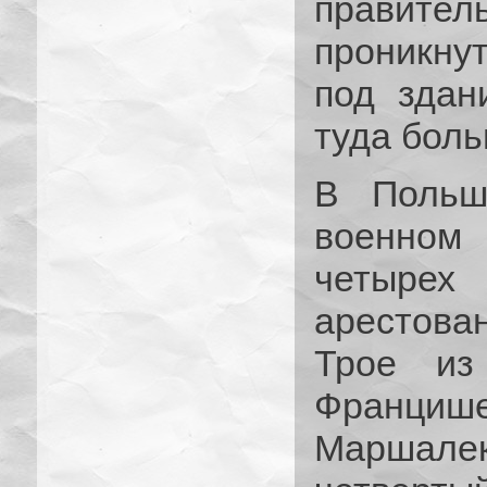
правите
проникну
под здан
туда боль
В Польш
военном
четырех
арестова
Трое из
Франци
Маршалек