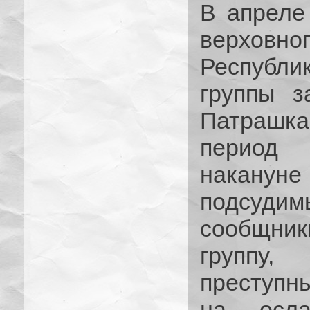
В апреле
верховно
Республ
группы з
Патрашка
период 
накану
подсудим
сообщни
группу,
преступн
на осл