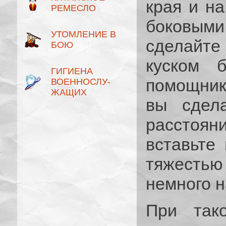
края и н
РЕМЕСЛО
боковым
УТОМЛЕНИЕ В
сделайте
БОЮ
куском 
ГИГИЕНА
помощник
ВОЕННОСЛУ­
ЖАЩИХ
вы сдел
расстоян
вставьте 
тяжесть
немного н
При так