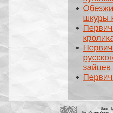
Обезж
шкуры 
Перви
кролика
Перви
русско
зайцев
Первич
Винг-Чу
Китайские боевые 