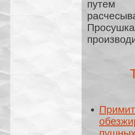
путем 
расчесыв
Просуш
производ
При
обезжи
пушных