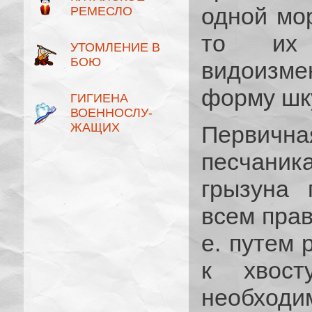
одной мор
РЕМЕСЛО
то их 
УТОМЛЕНИЕ В
БОЮ
видоизме
форму шк
ГИГИЕНА
ВОЕННОСЛУ­
ЖАЩИХ
Первич
песчани
грызуна 
всем прав
е. путем 
к хвост
необходи