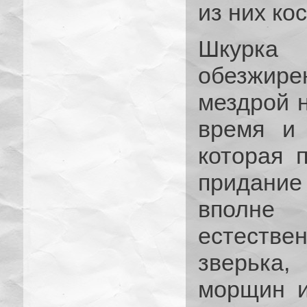
из них кос
Шкурка 
обезжире
мездрой н
время и 
которая 
придани
вполн
естеств
зверька
морщин и