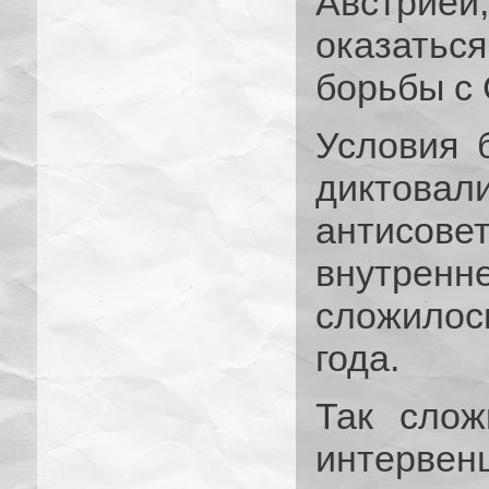
Австрией,
оказатьс
борьбы с 
Условия 
диктов
антисове
внутрен
сложилос
года.
Так слож
интервенц