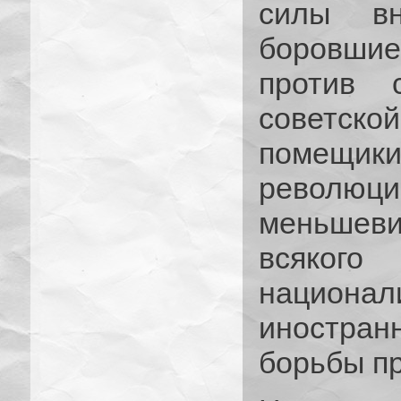
силы вн
боровшие
против с
советск
помещи
револю
меньшеви
всяко
национ
иностра
борьбы пр