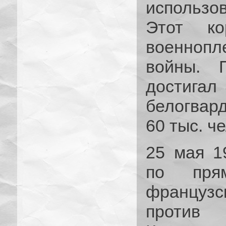
использо
Этот ко
военнопл
войны. 
достигал 
белогвар
60 тыс. ч
25 мая 19
по прям
французс
против