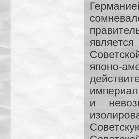
Германие
сомневал
правител
являетс
Советской
японо-ам
действ
империал
и невоз
изолиров
Советску