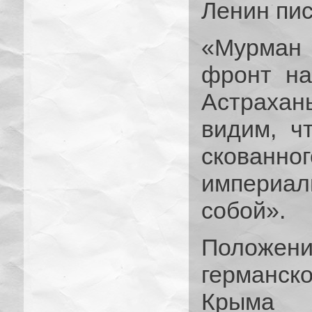
Ленин пис
«Мурман 
фронт на
Астраха
видим, ч
скованн
империа
собой».
Положени
германс
Крыма 