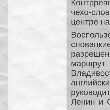
Контрре
чехо-сл
центре н
Восполь
словац
разрешен
маршр
Владив
английск
руководи
Ленин и 