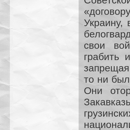
Советск
«договор
Украину, 
белогва
свои вой
грабить и
запрещая
то ни был
Они отор
Закавказ
грузинс
национал