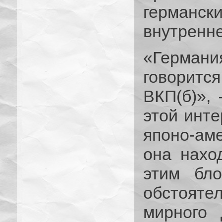
герман
внутренн
«Герма
говоритс
ВКП(б)»,
этой инте
японо-аме
она нахо
этим бло
обстояте
мирного 