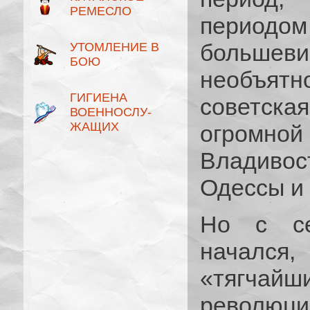
РЕМЕСЛО
периодо
большев
УТОМЛЕНИЕ В
БОЮ
необъятн
ГИГИЕНА
советск
ВОЕННОСЛУ­
ЖАЩИХ
огромной
Владиво
Одессы и 
Но с се
начался,
«тягчайш
револю