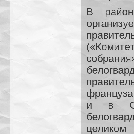
В район
организу
правител
(«Комит
собрания
белогв
правител
француза
и в Ср
белогва
целико