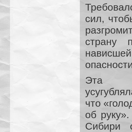
Требова
сил, чтоб
разгроми
страну п
нависше
опасности
Эта см
усугублял
что «голо
об руку».
Сибири 