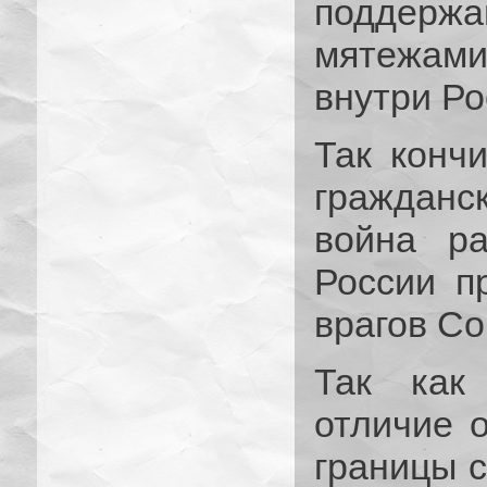
поддержа
мятежами
внутри Ро
Так конч
гражданс
война ра
России п
врагов Со
Так как
отличие 
границы с