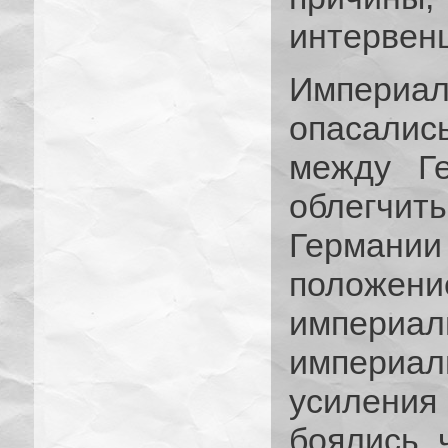
интервенц
Империал
опасали
между Г
облегч
Германии 
положени
империали
империа
усиления 
боялись, 