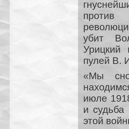
гнуснейш
против
революции
убит Во
Урицкий 
пулей В. 
«Мы сно
находимся
июле 1918
и судьба
этой войн