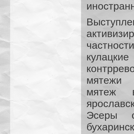
иностран
Выступ
активиз
частности
кулацкие
контррев
мятежи э
мятеж 
ярослав
Эсеры с
бухаринс