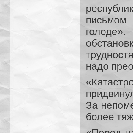
республи
письмом
голоде»
обстанов
трудност
надо прео
«Катас
придвину
За непом
более тяж
«Перед на