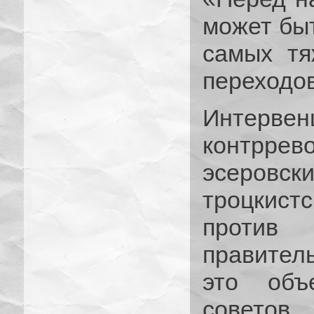
может быт
самых тя
переходо
Интер
контррев
эсеровск
троцкист
против 
правител
это объ
советов