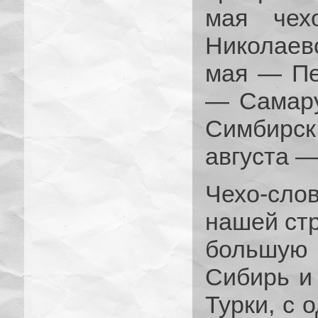
мая чехо
Николаев
мая — Пе
— Самару
Симбирск
августа —
Чехо-сл
нашей ст
большую
Сибирь и 
Турки, с 