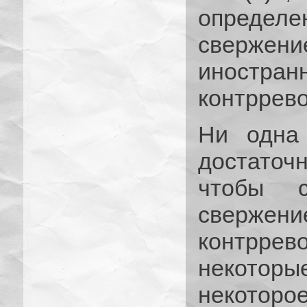
определе
сверже
иностран
контррево
Ни одна
достато
чтобы с
свержен
контрре
некоторы
некоторо