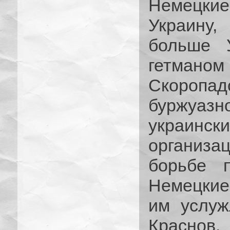
Немецки
Украину
больше У
гетман
Скоропадс
буржуаз
украинс
организа
борьбе п
Немецкие
им услуж
Краснов,