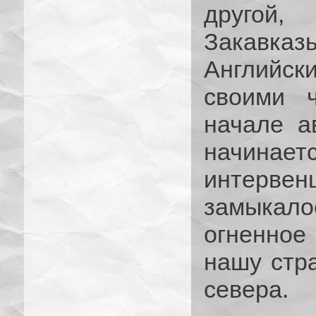
другой,
Закавказ
Английск
своими 
начале ав
начина
интерве
замыкало
огненное
нашу стра
севера.