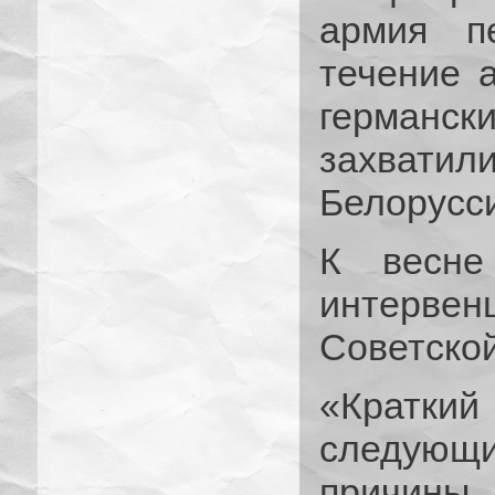
армия п
течение 
германс
захвати
Белорусс
К весне
интервен
Советской
«Кратки
следующ
причин