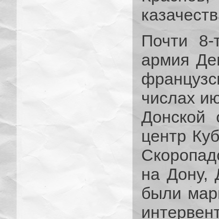
казачеств
Почти 8-
армия Де
французс
числах ию
Донской 
центр Ку
Скоропад
на Дону,
были мар
интервент