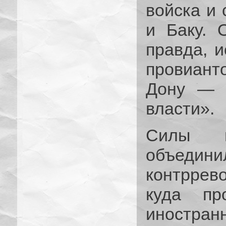
войска и 
и Баку. 
правда, 
провиант
Дону — К
власти».
Силы ин
объедини
контррев
куда пр
иностран