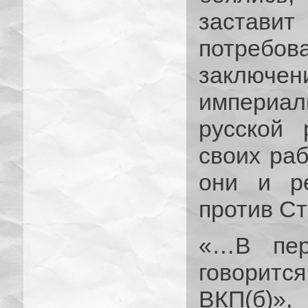
застави
потребов
заключе
империа
русской 
своих раб
они и р
против Ст
«…В пер
говоритс
ВКП(б)