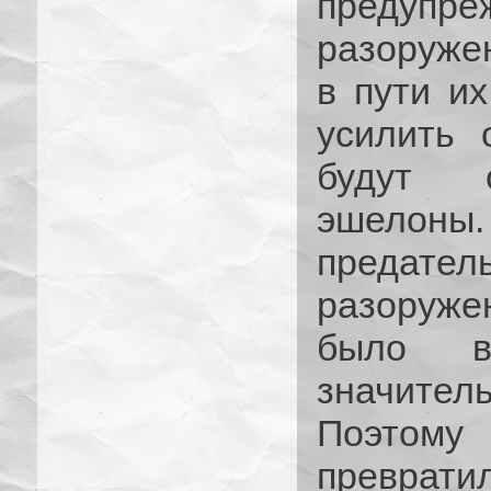
предупр
разоруже
в пути и
усилить 
будут с
эшело
предатель
разоружен
было вы
значител
Поэтому 
превратил