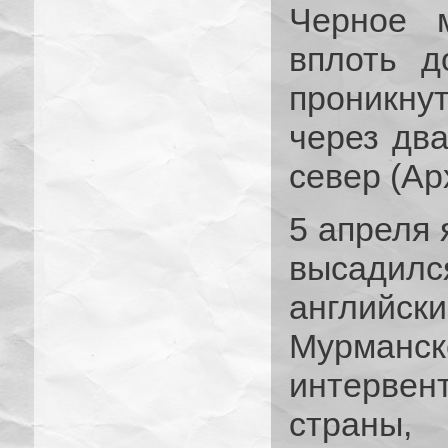
Черное 
вплоть д
проникну
через дв
север (Ар
5 апреля 
высадилс
английс
Мурманс
интервент
страны