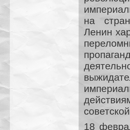
империал
на стран
Ленин хар
переломн
пропаганд
деятельн
выжид
империа
действи
советской
18 феврал