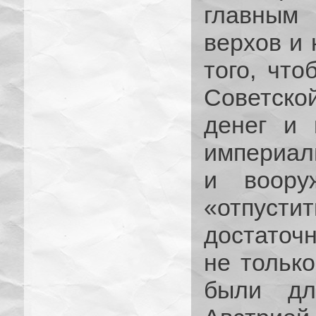
главным 
верхов и 
того, что
Советско
денег и 
империали
и воору
«отпус
достаточн
не только
были дл