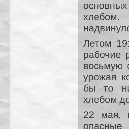
основны
хлебом
надвинулс
Летом 19
рабочие 
восьмую 
урожая к
бы то ни
хлебом до
22 мая, 
опасные