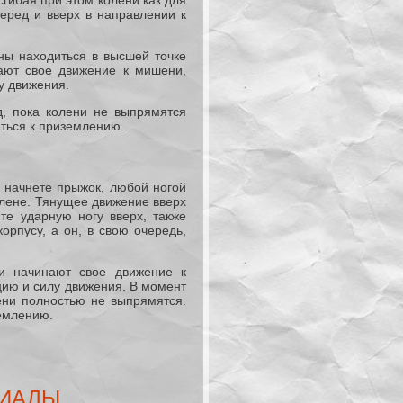
перед и вверх в направлении к
ны находиться в высшей точке
нают свое движение к мишени,
у движения.
д, пока колени не выпрямятся
иться к приземлению.
ы начнете прыжок, любой ногой
колене. Тянущее движение вверх
те ударную ногу вверх, также
орпусу, а он, в свою очередь,
ни начинают свое движение к
цию и силу движения. В момент
ени полностью не выпрямятся.
землению.
РИАЛЫ