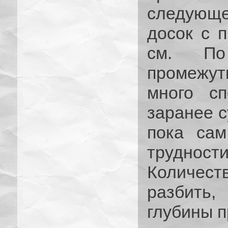
следующе
досок с 
см. По
промежу
много сп
заранее с
пока сам
трудност
Количеств
разбить
глубины п