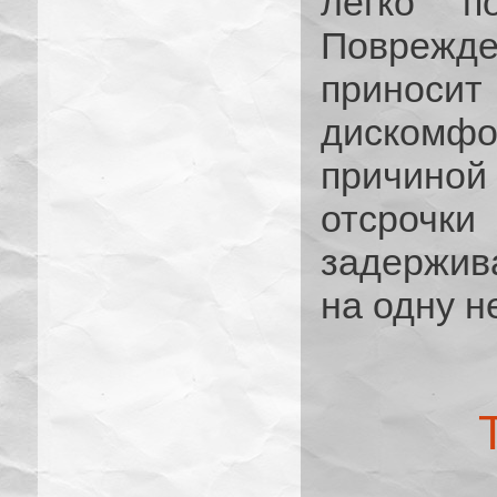
легко по
Поврежд
приноси
дискомфор
причиной
отсрочки
задержив
на одну н