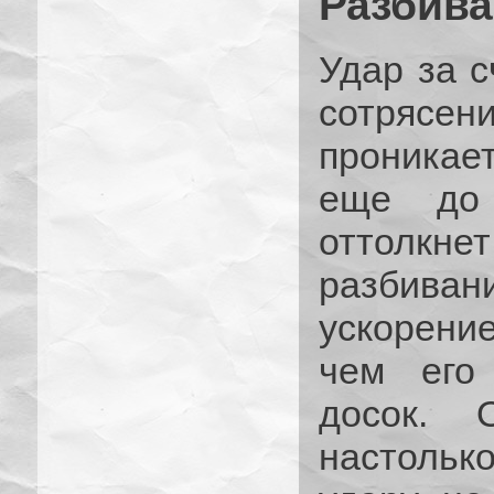
Разбива
Удар за с
сотрясе
проникае
еще до 
оттолкнет
разбива
ускорени
чем его
досок. 
настольк