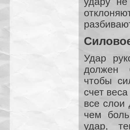
удару не
отклоняю
разбиваю
Силовое
Удар рук
должен 
чтобы си
счет веса
все слои 
чем боль
удар, т