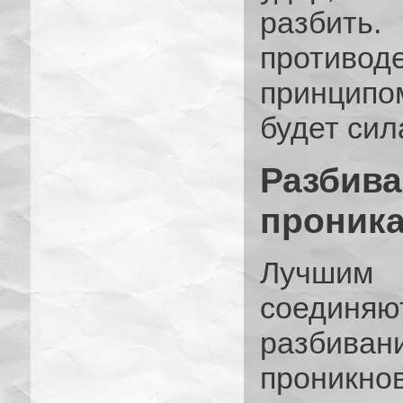
разбить.
противо
принципо
будет сил
Разби
проник
Лучшим
соединяют
разбива
проникно