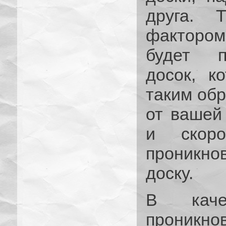
друга. 
факторо
будет п
досок, к
таким обр
от вашей
и скор
проникн
доску.
В каче
проникно