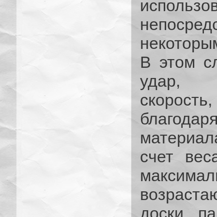
использо
непосред
некоторы
В этом с
удар, 
скорость,
благодар
материал
счет вес
максимал
возраста
доски, п