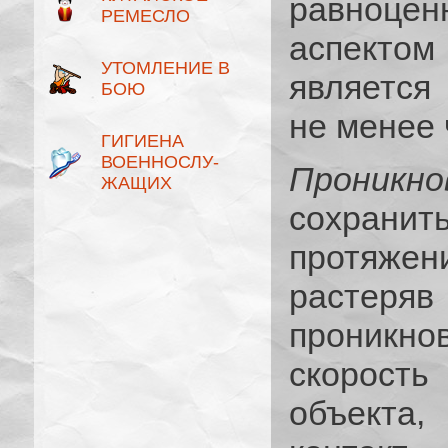
равноце
РЕМЕСЛО
аспектом 
УТОМЛЕНИЕ В
является
БОЮ
не менее 
ГИГИЕНА
ВОЕННОСЛУ­
Проникно
ЖАЩИХ
сохранит
протяже
расте
проникно
скорост
объекта