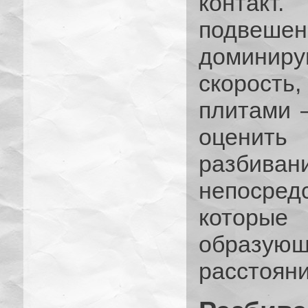
контакт
подве
доминир
скорост
плитами 
оценить
разбива
непосред
которы
образующ
расстояни