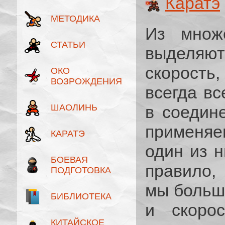
Каратэ
МЕТОДИКА
Из множе
СТАТЬИ
выделяю
скорость,
ОКО
ВОЗРОЖДЕНИЯ
всегда вс
ШАОЛИНЬ
в соедин
применяе
КАРАТЭ
один из 
БОЕВАЯ
правило,
ПОДГОТОВКА
мы больш
БИБЛИОТЕКА
и скоро
КИТАЙСКОЕ